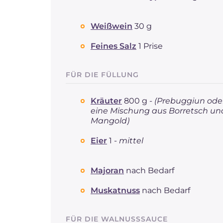
Weißwein
30 g
Feines Salz
1 Prise
FÜR DIE FÜLLUNG
Kräuter
800 g -
(Prebuggiun ode
eine Mischung aus Borretsch un
Mangold)
Eier
1 -
mittel
Majoran
nach Bedarf
Muskatnuss
nach Bedarf
FÜR DIE WALNUSSSAUCE