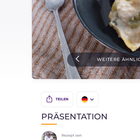
Soßen
Neueste rezepte
IT Website
WEITERE ÄHNLI
Facebook
Instagram
TikTok
YouTube
TEILEN
IT
PRÄSENTATION
EN
Rezept von
ES