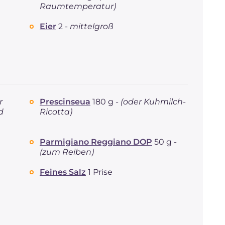
Raumtemperatur)
Eier
2 -
mittelgroß
r
Prescinseua
180 g -
(oder Kuhmilch-
d
Ricotta)
Parmigiano Reggiano DOP
50 g -
(zum Reiben)
Feines Salz
1 Prise