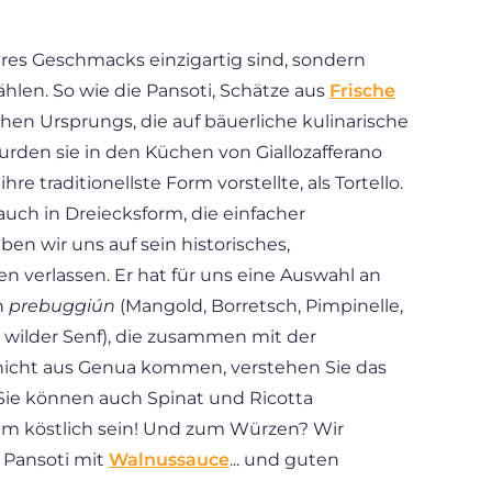
hres Geschmacks einzigartig sind, sondern
ählen. So wie die Pansoti, Schätze aus
Frische
chen Ursprungs, die auf bäuerliche kulinarische
rden sie in den Küchen von Giallozafferano
e traditionellste Form vorstellte, als Tortello.
auch in Dreiecksform, die einfacher
aben wir uns auf sein historisches,
n verlassen. Er hat für uns eine Auswahl an
n
prebuggiún
(Mangold, Borretsch, Pimpinelle,
wilder Senf), die zusammen mit der
nicht aus Genua kommen, verstehen Sie das
: Sie können auch Spinat und Ricotta
em köstlich sein! Und zum Würzen? Wir
 Pansoti mit
Walnussauce
... und guten