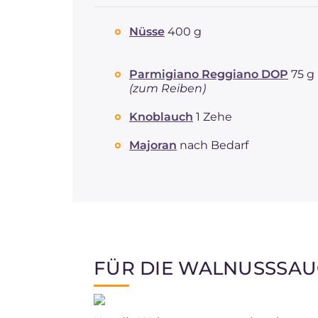
Nüsse
400 g
Parmigiano Reggiano DOP
75 g 
(zum Reiben)
Knoblauch
1 Zehe
Majoran
nach Bedarf
FÜR DIE WALNUSSSAU