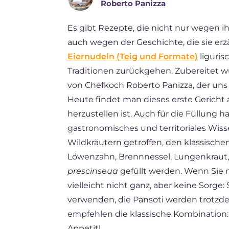
Roberto Panizza
FR
Es gibt Rezepte, die nicht nur wegen i
BR
auch wegen der Geschichte, die sie erz
NL
Eiernudeln (Teig und Formate)
liguris
Traditionen zurückgehen. Zubereitet wu
von Chefkoch Roberto Panizza, der uns ihr
Heute findet man dieses erste Gericht 
herzustellen ist. Auch für die Füllung h
gastronomisches und territoriales Wisse
Wildkräutern getroffen, den klassische
Löwenzahn, Brennnessel, Lungenkraut, 
prescinseua
gefüllt werden. Wenn Sie 
vielleicht nicht ganz, aber keine Sorge
verwenden, die Pansoti werden trotzd
empfehlen die klassische Kombination:
Appetit!