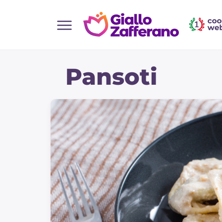
Home
Pansoti
Alle Rezepte
Vorspeisen
Salate
Hauptgerichte
Brot
Desserts
Beilagen
Pizza und focaccia
Kuchen und Backwaren