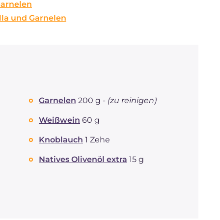
Garnelen
ella und Garnelen
Garnelen
200 g -
(zu reinigen)
Weißwein
60 g
Knoblauch
1 Zehe
Natives Olivenöl extra
15 g