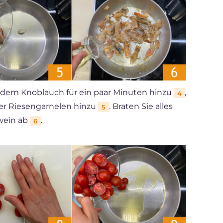
t dem Knoblauch für ein paar Minuten hinzu
,
4
der Riesengarnelen hinzu
. Braten Sie alles
5
wein ab
.
6