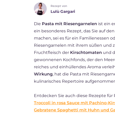
Rezept von
FR
Lulù Gargari
ES
Die
Pasta mit Riesengarnelen
ist ein e
BR
ein besonderes Rezept, das Sie auf de
NL
machen, sei es für ein Familienessen 
Riesengarnelen mit ihrem süßen und za
Fruchtfleisch der
Kirschtomaten
und de
gewonnenen Kochfonds, der den Meer
reiches und einhüllendes Aroma verlei
Wirkung
, hat die Pasta mit Riesengarn
kulinarisches Repertoire aufgenomme
Entdecken Sie auch diese Rezepte für 
Troccoli in rosa Sauce mit Pachino-K
Gebratene Spaghetti mit Huhn und G