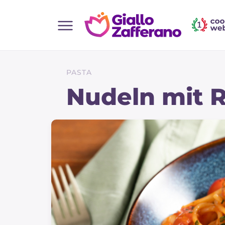
Home
Alle Rezepte
PASTA
Vorspeisen
Nudeln mit 
Salate
Hauptgerichte
Brot
Desserts
Beilagen
Pizza und focaccia
Kuchen und Backwaren