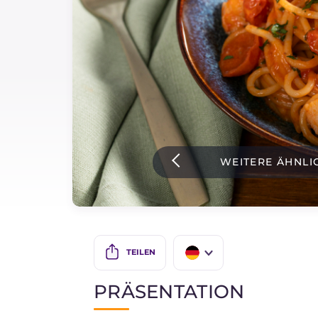
Soßen
Neueste rezepte
IT Website
WEITERE ÄHNLI
Facebook
Instagram
TikTok
YouTube
TEILEN
IT
PRÄSENTATION
EN