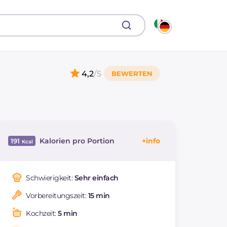
4,2
/5
Kalorien pro Portion
191
Energie
Kcal
191
Kohlenhydrate
g
16.8
Schwierigkeit:
Sehr einfach
davon Zucker
g
4.9
Vorbereitungszeit:
15 min
REZEPT
LESEN
g
6.5
Fette
g
10.9
Kochzeit:
5 min
davon gesättigte
g
3.66