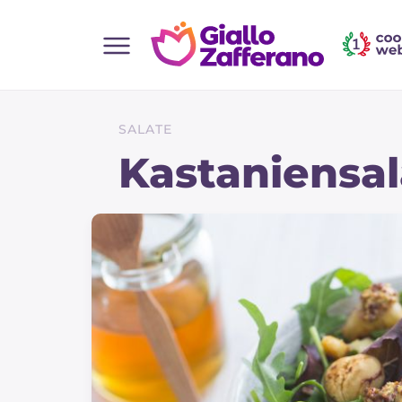
Home
Alle Rezepte
SALATE
Vorspeisen
Kastaniensal
Salate
Hauptgerichte
Brot
Desserts
Beilagen
Pizza und focaccia
Kuchen und Backwaren