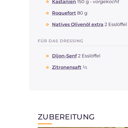
Kastanien
150 g -
vorgekocht
Roquefort
80 g
Natives Olivenöl extra
2 Esslöffel
FÜR DAS DRESSING
Dijon-Senf
2 Esslöffel
Zitronensaft
½
ZUBEREITUNG