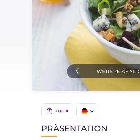
Soßen
Neueste rezepte
IT Website
WEITERE ÄHNLI
Facebook
Instagram
TikTok
YouTube
TEILEN
IT
PRÄSENTATION
EN