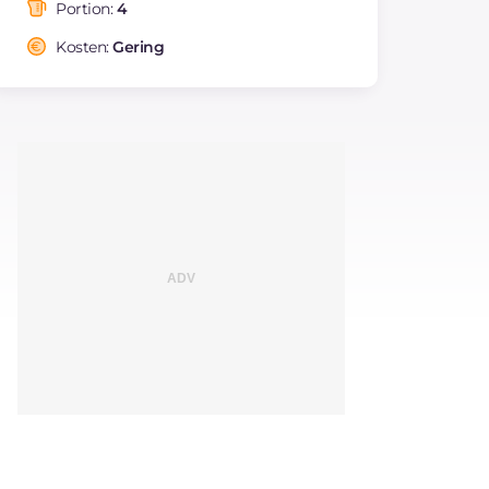
Fettsäuren
Portion:
4
Ballaststoffe
g
3.1
Kosten:
Gering
Cholesterin
mg
18
Natrium
mg
131