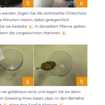
werden, fügen Sie die zerbröselte Chilischote
ar Minuten rösten, dabei gelegentlich
Sie sie beiseite
. In derselben Pfanne geben
5
d dann die vorgekochten Maronen
.
6
s sie goldbraun sind, und legen Sie sie dann
m Dressing Ihres Salats über. In den Behälter
ft
, dann den Senf in Körnern
,