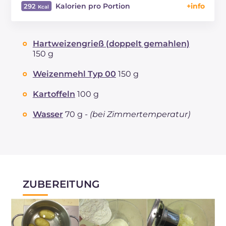
Kalorien pro Portion
292
Energie
Kcal
292
Kohlenhydrate
g
62.6
Hartweizengrieß (doppelt gemahlen)
davon Zucker
g
1.4
150 g
REZEPT
LESEN
g
8.9
Weizenmehl Typ 00
150 g
Fette
g
0.7
davon gesättigte Fettsäuren
g
0.15
Kartoffeln
100 g
Ballaststoffe
g
2.7
Natrium
Wasser
70 g -
(bei Zimmertemperatur)
mg
8
ZUBEREITUNG