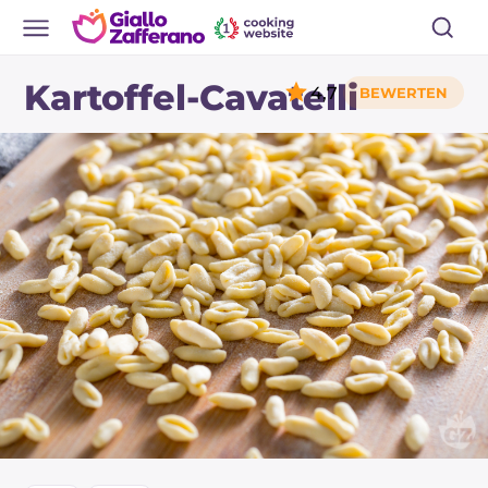
Kartoffel-Cavatelli
4,7