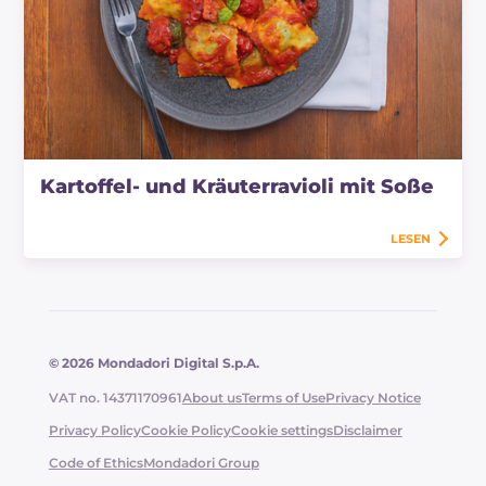
Kartoffel- und Kräuterravioli mit Soße
LESEN
© 2026 Mondadori Digital S.p.A.
VAT no. 14371170961
About us
Terms of Use
Privacy Notice
Privacy Policy
Cookie Policy
Cookie settings
Disclaimer
Code of Ethics
Mondadori Group