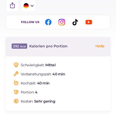
IT
FOLLOW US
EN
FR
Kalorien pro Portion
292
ES
Energie
Kcal
292
BR
Kohlenhydrate
g
62.6
Schwierigkeit:
Mittel
NL
davon Zucker
g
1.4
Vorbereitungszeit:
40 min
REZEPT
LESEN
g
8.9
Fette
g
0.7
Kochzeit:
40 min
davon gesättigte Fettsäuren
g
0.15
Portion:
4
Ballaststoffe
g
2.7
Natrium
Kosten:
Sehr gering
mg
8