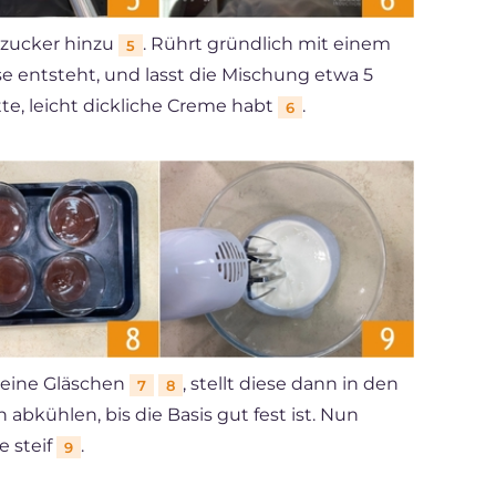
zucker hinzu
. Rührt gründlich mit einem
5
 entsteht, und lasst die Mischung etwa 5
tte, leicht dickliche Creme habt
.
6
kleine Gläschen
, stellt diese dann in den
7
8
 abkühlen, bis die Basis gut fest ist. Nun
e steif
.
9