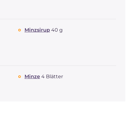
Minzsirup
40 g
Minze
4 Blätter