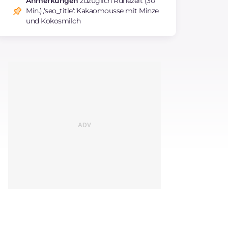
Anmerkungen
zuzüglich Ruhezeit (30
Min.)','seo_title':'Kakaomousse mit Minze
und Kokosmilch