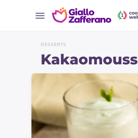
Home
Alle Rezepte
DESSERTS
Vorspeisen
Kakaomousse
Salate
Hauptgerichte
Brot
Desserts
Beilagen
Pizza und focaccia
Kuchen und Backwaren