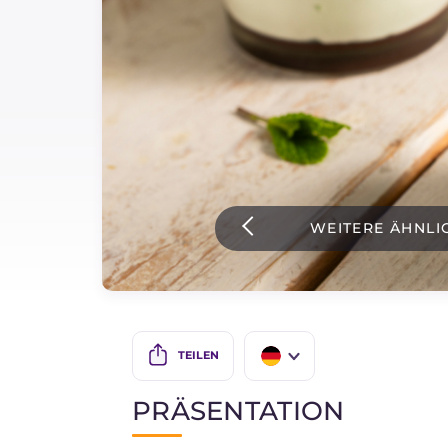
Soßen
Neueste rezepte
IT Website
WEITERE ÄHNLI
Facebook
Instagram
TikTok
YouTube
TEILEN
IT
PRÄSENTATION
EN