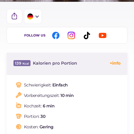
IT
FOLLOW US
EN
BR
Kalorien pro Portion
139
FR
Energie
Kcal
139
ES
Kohlenhydrate
g
20.4
Schwierigkeit:
Einfach
NL
davon Zucker
g
20.4
Vorbereitungszeit:
10 min
davon gesättigte Fettsäuren
g
0.02
Natrium
mg
3
Kochzeit:
6 min
Portion:
30
Kosten:
Gering