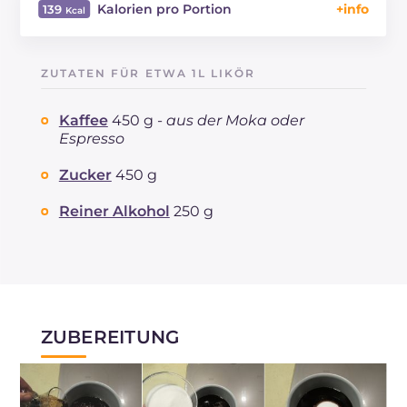
Kalorien pro Portion
139
Energie
Kcal
139
Kohlenhydrate
g
20.4
ZUTATEN FÜR ETWA 1L LIKÖR
davon Zucker
g
20.4
davon gesättigte Fettsäuren
g
0.02
Kaffee
450 g -
aus der Moka oder
Natrium
mg
3
Espresso
Zucker
450 g
Reiner Alkohol
250 g
ZUBEREITUNG