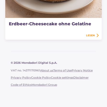
Erdbeer-Cheesecake ohne Gelatine
LESEN
© 2026 Mondadori Digital S.p.A.
VAT no. 14371170961
About us
Terms of Use
Privacy Notice
Privacy Policy
Cookie Policy
Cookie settings
Disclaimer
Code of Ethics
Mondadori Group