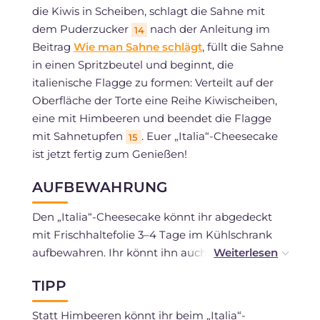
die Kiwis in Scheiben, schlagt die Sahne mit
dem Puderzucker
nach der Anleitung im
14
Beitrag
Wie man Sahne schlägt
, füllt die Sahne
in einen Spritzbeutel und beginnt, die
italienische Flagge zu formen: Verteilt auf der
Oberfläche der Torte eine Reihe Kiwischeiben,
eine mit Himbeeren und beendet die Flagge
mit Sahnetupfen
. Euer „Italia“-Cheesecake
15
ist jetzt fertig zum Genießen!
AUFBEWAHRUNG
Den „Italia“-Cheesecake könnt ihr abgedeckt
mit Frischhaltefolie 3–4 Tage im Kühlschrank
aufbewahren. Ihr könnt ihn auch einfrieren, am
besten bereits in Portionen in geeigneten
TIPP
Gefrierbehältern. Taut den Cheesecake dann
bei Bedarf im Kühlschrank auf.
Statt Himbeeren könnt ihr beim „Italia“-