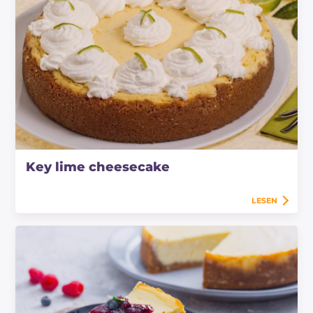
Key lime cheesecake
LESEN