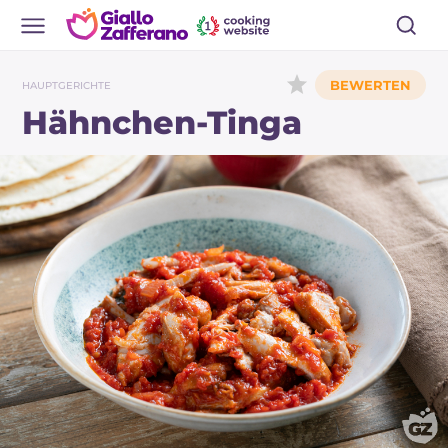
HAUPTGERICHTE
Hähnchen-Tinga