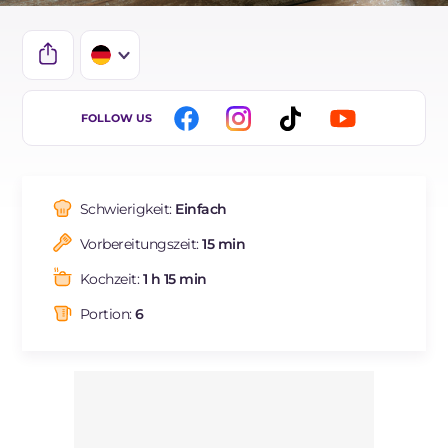
IT
FOLLOW US
EN
ES
Schwierigkeit:
Einfach
FR
Vorbereitungszeit:
15 min
NL
Kochzeit:
1 h 15 min
BR
Portion:
6