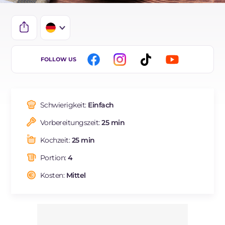
IT
FOLLOW US
EN
ES
Schwierigkeit:
Einfach
FR
Vorbereitungszeit:
25 min
BR
Kochzeit:
25 min
Portion:
4
Kosten:
Mittel