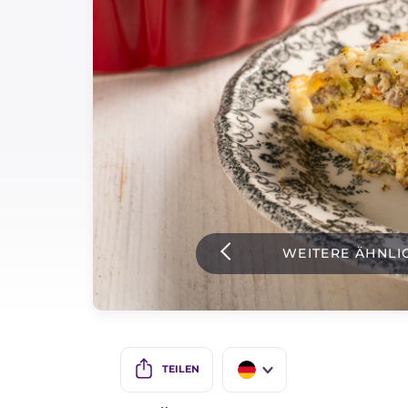
Soßen
Neueste rezepte
IT Website
Facebook
Instagram
WEITERE ÄHNLI
TikTok
YouTube
TEILEN
IT