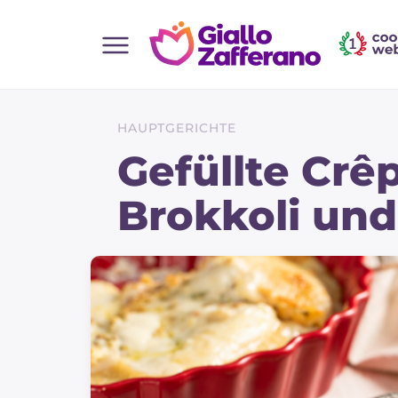
Home
Alle Rezepte
HAUPTGERICHTE
Vorspeisen
Gefüllte Crêp
Salate
Brokkoli un
Hauptgerichte
Brot
Desserts
Beilagen
Pizza und focaccia
Kuchen und Backwaren