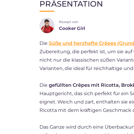
PRÄSENTATION
EN
Rezept von
ES
Cooker Girl
FR
Die
Süße und herzhafte Crêpes (Grund
BR
Zubereitung, die perfekt ist, um sie auf
NL
nicht nur die klassischen süßen Variant
Varianten, die ideal für reichhaltige und
Die
gefüllten Crêpes mit Ricotta, Brok
Hauptgericht, das sich perfekt für ei
eignet. Weich und zart, enthalten sie e
Ricotta mit dem kräftigen Geschmack d
Das Ganze wird durch eine Überbacku