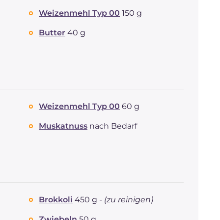
Weizenmehl Typ 00
150 g
Butter
40 g
Weizenmehl Typ 00
60 g
Muskatnuss
nach Bedarf
Brokkoli
450 g -
(zu reinigen)
Zwiebeln
50 g