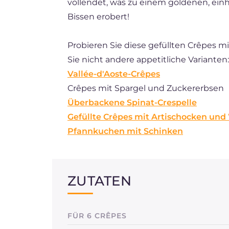
vollendet, was zu einem goldenen, einh
Bissen erobert!
Probieren Sie diese gefüllten Crêpes m
Sie nicht andere appetitliche Varianten:
Vallée-d'Aoste-Crêpes
Crêpes mit Spargel und Zuckererbsen
Überbackene Spinat-Crespelle
Gefüllte Crêpes mit Artischocken und
Pfannkuchen mit Schinken
ZUTATEN
FÜR 6 CRÊPES