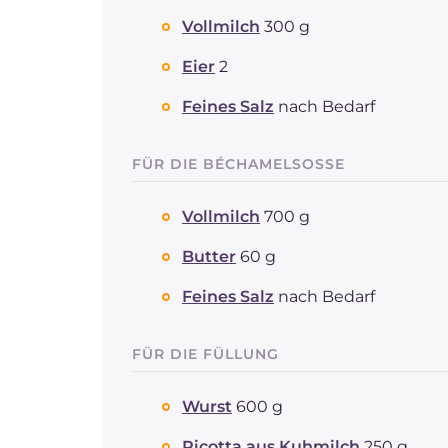
Vollmilch
300 g
Eier
2
Feines Salz
nach Bedarf
FÜR DIE BÉCHAMELSOSSE
Vollmilch
700 g
Butter
60 g
Feines Salz
nach Bedarf
FÜR DIE FÜLLUNG
Wurst
600 g
Ricotta aus Kuhmilch
250 g