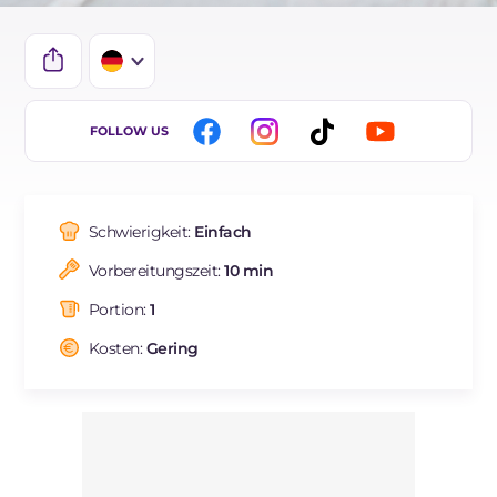
IT
FOLLOW US
EN
ES
Schwierigkeit:
Einfach
FR
Vorbereitungszeit:
10 min
BR
Portion:
1
NL
Kosten:
Gering