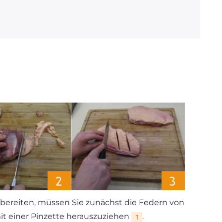
Cholesterin
mg
293
Natrium
mg
298
bereiten, müssen Sie zunächst die Federn von
 mit einer Pinzette herauszuziehen
.
1