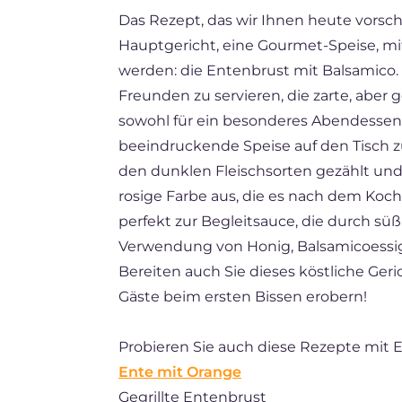
Das Rezept, das wir Ihnen heute vorsch
BR
Hauptgericht, eine Gourmet-Speise, mit
FR
werden: die Entenbrust mit Balsamico. 
ES
Freunden zu servieren, die zarte, aber 
sowohl für ein besonderes Abendessen 
NL
beeindruckende Speise auf den Tisch zu
den dunklen Fleischsorten gezählt und 
rosige Farbe aus, die es nach dem Koc
perfekt zur Begleitsauce, die durch sü
Verwendung von Honig, Balsamicoessig
Bereiten auch Sie dieses köstliche Geri
Gäste beim ersten Bissen erobern!
Probieren Sie auch diese Rezepte mit E
Ente mit Orange
Gegrillte Entenbrust