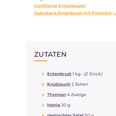
Confitierte Entenkeulen
Gebratene Entenbrust mit Portwein-
ZUTATEN
Entenbrust
1 kg -
(2 Stück)
Knoblauch
2 Zehen
Thymian
4 Zweige
Honig
20 g
gemischter Salat
50 g