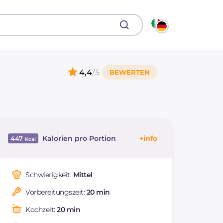
4,4
/5
Kalorien pro Portion
447
Energie
Kcal
447
Kohlenhydrate
g
4.6
Schwierigkeit:
Mittel
davon Zucker
g
4.6
Vorbereitungszeit:
20 min
REZEPT
LESEN
g
57.5
Fette
g
22.1
Kochzeit:
20 min
davon gesättigte
g
6.83