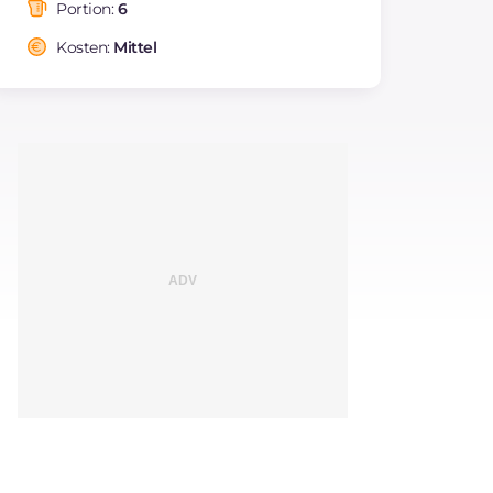
Fettsäuren
Portion:
6
Ballaststoffe
g
0.6
Kosten:
Mittel
Cholesterin
mg
293
Natrium
mg
298