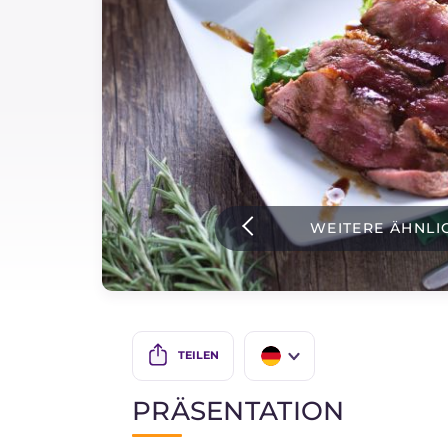
Soßen
Neueste rezepte
IT Website
WEITERE ÄHNLI
Facebook
Instagram
TikTok
YouTube
TEILEN
IT
PRÄSENTATION
EN