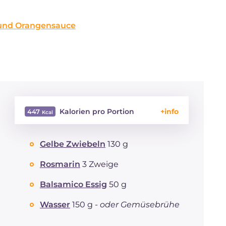
 und Orangensauce
Kalorien pro Portion
447
Energie
Kcal
447
Gelbe Zwiebeln
130 g
Kohlenhydrate
g
4.6
davon Zucker
g
4.6
Rosmarin
3 Zweige
REZEPT
LESEN
g
57.5
Fette
Balsamico Essig
50 g
g
22.1
davon gesättigte
g
6.83
Fettsäuren
Wasser
150 g -
oder Gemüsebrühe
Ballaststoffe
g
0.6