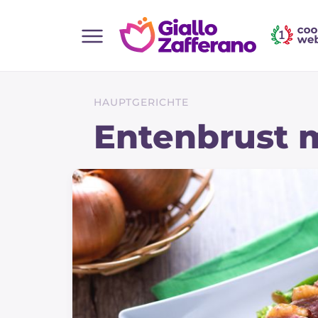
Home
Alle Rezepte
HAUPTGERICHTE
Vorspeisen
Entenbrust 
Salate
Hauptgerichte
Brot
Desserts
Beilagen
Pizza und focaccia
Kuchen und Backwaren