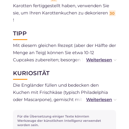
Karotten fertiggestellt haben, verwenden Sie
sie, um Ihren Karottenkuchen zu dekorieren
30
!
TIPP
Mit diesem gleichen Rezept (aber der Hälfte der
Menge an Teig) können Sie etwa 10-12
Cupcakes zubereiten; besorgen Sie sich
Papierförmchen für Muffins und, einmal
KURIOSITÄT
gebacken (es dauert 10-15 Minuten bei 180 °C),
bedecken Sie die Cupcakes mit der Glasur oder
Die Engländer füllen und bedecken den
der oben genannten Frischkäsecreme. Lassen
Kuchen mit Frischkäse (typisch Philadelphia
Sie Ihrer Fantasie bei den Dekorationen freien
oder Mascarpone), gemischt mit Butter und
Lauf, indem Sie Zuckerröschen oder
gesüßt mit Puderzucker. Wenn Sie den
Silberperlen verwenden oder verschiedene
Mascarpone mit den anderen Zutaten mischen,
Für die Übersetzung einiger Texte könnten
Figuren aus Marzipan selbst erstellen.
verwenden Sie den Mixer auf niedrigster
Werkzeuge der künstlichen Intelligenz verwendet
worden sein.
Geschwindigkeit und nicht zu lange, da die