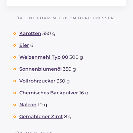
Energie
Kcal
727
Kohlenhydrate
g
86.1
FÜR EINE FORM MIT 28 CM DURCHMESSER
davon Zucker
g
63.2
REZEPT
LESEN
g
8.9
Karotten
350 g
Fette
g
38.5
davon gesättigte Fettsäuren
Eier
6
g
5.19
Ballaststoffe
g
2.1
Weizenmehl Typ 00
300 g
Cholesterin
mg
124
Natrium
mg
257
Sonnenblumenöl
350 g
Vollrohrzucker
350 g
Chemisches Backpulver
16 g
Natron
10 g
Gemahlener Zimt
8 g