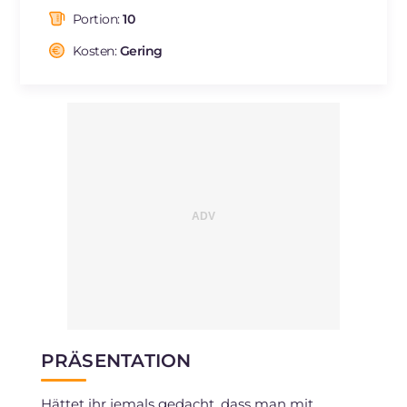
davon gesättigte Fettsäuren
g
5.19
Portion:
10
Ballaststoffe
g
2.1
Cholesterin
Kosten:
Gering
mg
124
Natrium
mg
257
PRÄSENTATION
Hättet ihr jemals gedacht, dass man mit