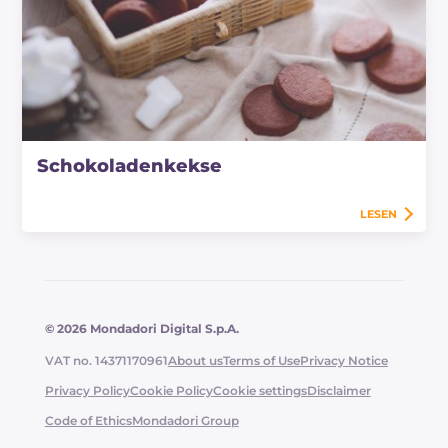
Schokoladenkekse
LESEN
© 2026 Mondadori Digital S.p.A.
VAT no. 14371170961
About us
Terms of Use
Privacy Notice
Privacy Policy
Cookie Policy
Cookie settings
Disclaimer
Code of Ethics
Mondadori Group