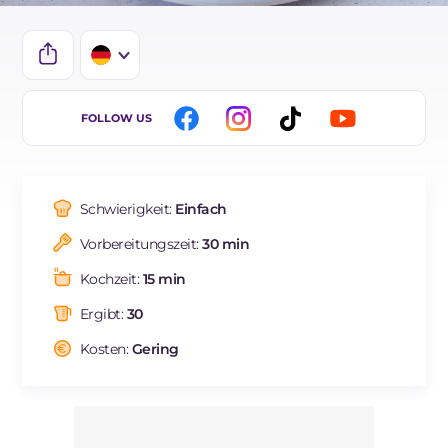
IT
FOLLOW US
EN
ES
Schwierigkeit:
Einfach
FR
Vorbereitungszeit:
30 min
BR
Kochzeit:
15 min
NL
Ergibt:
30
Kosten:
Gering