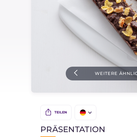
Soßen
Neueste rezepte
IT Website
Facebook
Instagram
WEITERE ÄHNLI
TikTok
YouTube
TEILEN
IT
PRÄSENTATION
EN