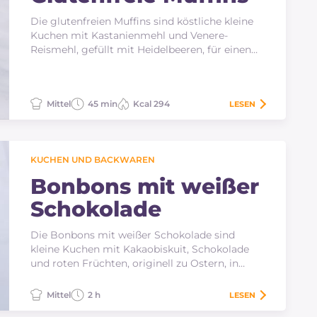
Die glutenfreien Muffins sind köstliche kleine
Kuchen mit Kastanienmehl und Venere-
Reismehl, gefüllt mit Heidelbeeren, für einen
gesunden und…
Mittel
45 min
Kcal 294
LESEN
KUCHEN UND BACKWAREN
Bonbons mit weißer
Schokolade
Die Bonbons mit weißer Schokolade sind
kleine Kuchen mit Kakaobiskuit, Schokolade
und roten Früchten, originell zu Ostern, in
Form von kleinen Eiern!
Mittel
2 h
LESEN