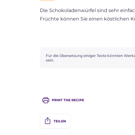
Die Schokoladenwürfel sind sehr einfac
ES
Früchte können Sie einen köstlichen K
FR
BR
NL
Für die Übersetzung einiger Texte könnten Werk
sein.
PRINT THE RECIPE
TEILEN