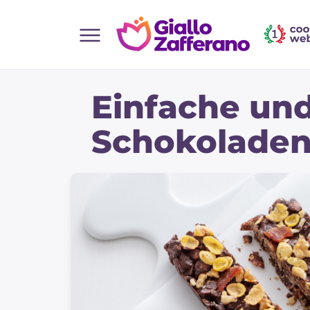
Home
Einfache und
Alle Rezepte
Vorspeisen
Schokoladen
Salate
Hauptgerichte
Brot
Desserts
Beilagen
Pizza und focaccia
Kuchen und Backwaren