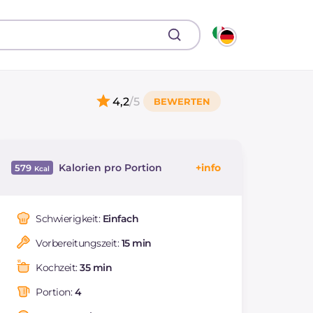
4,2
/5
Kalorien pro Portion
579
Energie
Kcal
579
Kohlenhydrate
g
83.5
Schwierigkeit:
Einfach
davon Zucker
g
9.3
Vorbereitungszeit:
15 min
REZEPT
LESEN
g
21.1
Fette
g
17.8
Kochzeit:
35 min
davon gesättigte
g
5.49
Fettsäuren
Portion:
4
Ballaststoffe
g
3.8