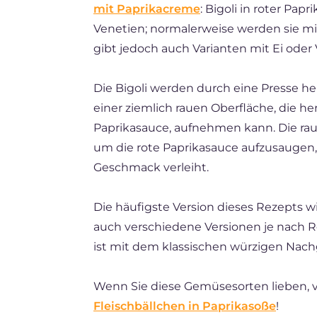
mit Paprikacreme
: Bigoli in roter Papr
FR
Venetien; normalerweise werden sie m
BR
gibt jedoch auch Varianten mit Ei oder
NL
Die Bigoli werden durch eine Presse h
einer ziemlich rauen Oberfläche, die h
Paprikasauce, aufnehmen kann. Die raue 
um die rote Paprikasauce aufzusaugen, 
Geschmack verleiht.
Die häufigste Version dieses Rezepts w
auch verschiedene Versionen je nach Re
ist mit dem klassischen würzigen Nach
Wenn Sie diese Gemüsesorten lieben, v
Fleischbällchen in Paprikasoße
!