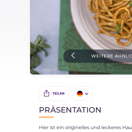
Soßen
Neueste rezepte
IT Website
WEITERE ÄHNLI
Facebook
Instagram
TikTok
YouTube
TEILEN
IT
PRÄSENTATION
EN
Hier ist ein originelles und leckeres Ha
ES