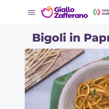
Home
Bigoli in Pa
Alle Rezepte
Vorspeisen
Salate
Hauptgerichte
Brot
Desserts
Beilagen
Pizza und focaccia
Kuchen und Backwaren