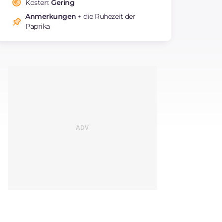
Kosten:
Gering
Cholesterin
mg
198
Anmerkungen
+ die Ruhezeit der
Natrium
mg
421
Paprika