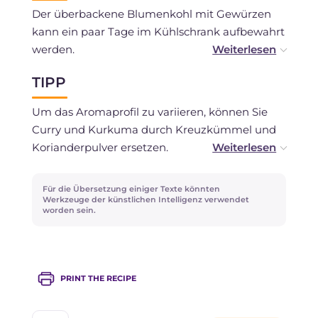
Der überbackene Blumenkohl mit Gewürzen
kann ein paar Tage im Kühlschrank aufbewahrt
werden.
TIPP
Wir raten vom Einfrieren ab.
Um das Aromaprofil zu variieren, können Sie
Curry und Kurkuma durch Kreuzkümmel und
Korianderpulver ersetzen.
Dosieren Sie die Gewürze nach Ihrem
Für die Übersetzung einiger Texte könnten
Geschmack, indem Sie die Mengen nach
Werkzeuge der künstlichen Intelligenz verwendet
worden sein.
Belieben erhöhen oder verringern.
PRINT THE RECIPE