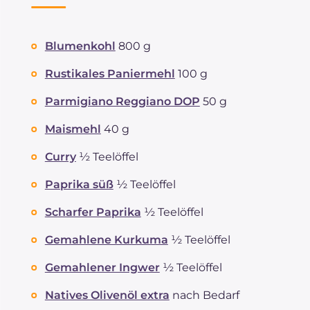
Blumenkohl
800 g
Rustikales Paniermehl
100 g
Parmigiano Reggiano DOP
50 g
Maismehl
40 g
Curry
½ Teelöffel
Paprika süß
½ Teelöffel
Scharfer Paprika
½ Teelöffel
Gemahlene Kurkuma
½ Teelöffel
Gemahlener Ingwer
½ Teelöffel
Natives Olivenöl extra
nach Bedarf