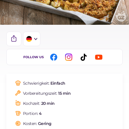
IT
FOLLOW US
EN
ES
Schwierigkeit:
Einfach
FR
Vorbereitungszeit:
15 min
BR
Kochzeit:
20 min
NL
Portion:
4
Kosten:
Gering