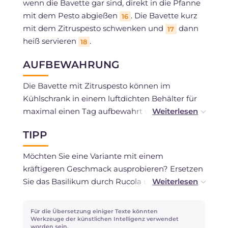
wenn die Bavette gar sind, direkt in die Pfanne
mit dem Pesto abgießen
. Die Bavette kurz
16
mit dem Zitruspesto schwenken und
dann
17
heiß servieren
.
18
AUFBEWAHRUNG
Die Bavette mit Zitruspesto können im
Kühlschrank in einem luftdichten Behälter für
maximal einen Tag aufbewahrt werden. Das
Einfrieren wird nicht empfohlen.
TIPP
Das Zitruspesto kann in einem Glas, mit
Möchten Sie eine Variante mit einem
Olivenöl bedeckt, im Kühlschrank für maximal
kräftigeren Geschmack ausprobieren? Ersetzen
3-4 Tage aufbewahrt werden.
Sie das Basilikum durch Rucola und die
Pinienkerne durch Mandeln, der Erfolg ist
garantiert!
Für die Übersetzung einiger Texte könnten
Werkzeuge der künstlichen Intelligenz verwendet
worden sein.