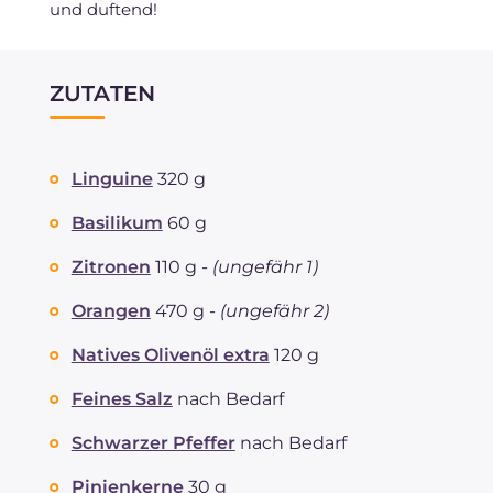
und duftend!
ZUTATEN
Linguine
320 g
Basilikum
60 g
Zitronen
110 g -
(ungefähr 1)
Orangen
470 g -
(ungefähr 2)
Natives Olivenöl extra
120 g
Feines Salz
nach Bedarf
Schwarzer Pfeffer
nach Bedarf
Pinienkerne
30 g