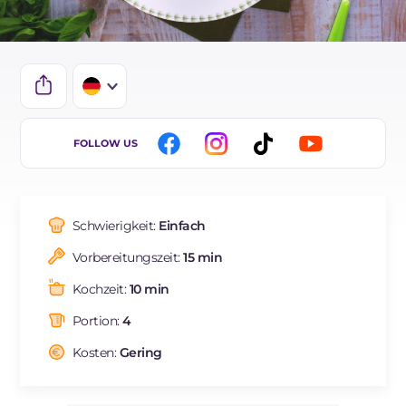
IT
FOLLOW US
EN
BR
Schwierigkeit:
Einfach
FR
Vorbereitungszeit:
15 min
ES
Kochzeit:
10 min
NL
Portion:
4
Kosten:
Gering