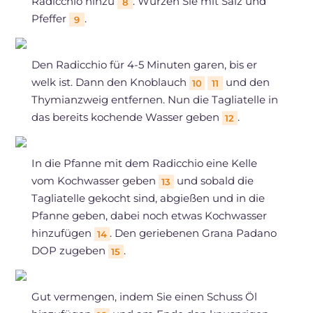
Radicchio hinzu
. Würzen Sie mit Salz und
8
Pfeffer
.
9
Den Radicchio für 4-5 Minuten garen, bis er
welk ist. Dann den Knoblauch
und den
10
11
Thymianzweig entfernen. Nun die Tagliatelle in
das bereits kochende Wasser geben
.
12
In die Pfanne mit dem Radicchio eine Kelle
vom Kochwasser geben
und sobald die
13
Tagliatelle gekocht sind, abgießen und in die
Pfanne geben, dabei noch etwas Kochwasser
hinzufügen
. Den geriebenen Grana Padano
14
DOP zugeben
.
15
Gut vermengen, indem Sie einen Schuss Öl