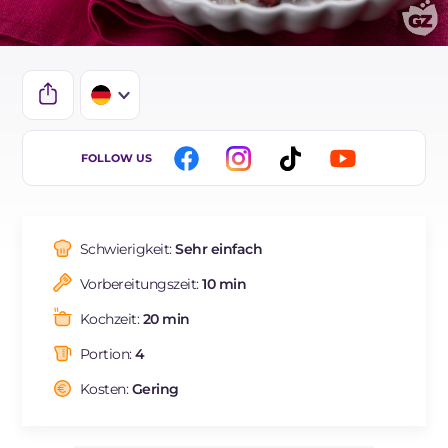
IT
FOLLOW US
EN
BR
Schwierigkeit:
Sehr einfach
FR
Vorbereitungszeit:
10 min
ES
Kochzeit:
20 min
NL
Portion:
4
Kosten:
Gering