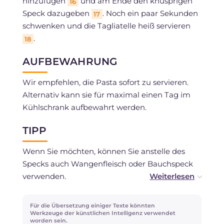
hinzufügen
und am Ende den knusprigen
16
Speck dazugeben
. Noch ein paar Sekunden
17
schwenken und die Tagliatelle heiß servieren
.
18
AUFBEWAHRUNG
Wir empfehlen, die Pasta sofort zu servieren.
Alternativ kann sie für maximal einen Tag im
Kühlschrank aufbewahrt werden.
TIPP
Wenn Sie möchten, können Sie anstelle des
Specks auch Wangenfleisch oder Bauchspeck
verwenden.
Für die Übersetzung einiger Texte könnten
Passen Sie die Salzmenge im Rezept gut an, da
Werkzeuge der künstlichen Intelligenz verwendet
worden sein.