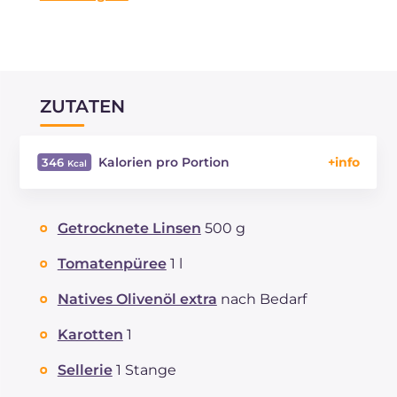
ZUTATEN
Kalorien pro Portion
346
Energie
Kcal
346
Kohlenhydrate
g
51.9
Getrocknete Linsen
500 g
davon Zucker
g
8.8
REZEPT
LESEN
g
23.4
Tomatenpüree
1 l
Fette
g
5
Natives Olivenöl extra
nach Bedarf
davon gesättigte Fettsäuren
g
1.12
Ballaststoffe
g
14.2
Karotten
1
Natrium
mg
367
Sellerie
1 Stange