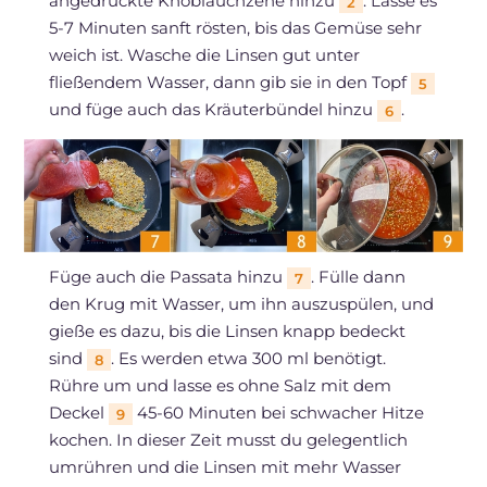
angedrückte Knoblauchzehe hinzu
. Lasse es
2
5-7 Minuten sanft rösten, bis das Gemüse sehr
weich ist. Wasche die Linsen gut unter
fließendem Wasser, dann gib sie in den Topf
5
und füge auch das Kräuterbündel hinzu
.
6
Füge auch die Passata hinzu
. Fülle dann
7
den Krug mit Wasser, um ihn auszuspülen, und
gieße es dazu, bis die Linsen knapp bedeckt
sind
. Es werden etwa 300 ml benötigt.
8
Rühre um und lasse es ohne Salz mit dem
Deckel
45-60 Minuten bei schwacher Hitze
9
kochen. In dieser Zeit musst du gelegentlich
umrühren und die Linsen mit mehr Wasser