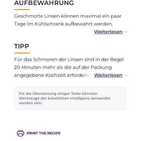
AUFBEWAHRUNG
Geschmorte Linsen können maximal ein paar
Tage im Kühlschrank aufbewahrt werden.
Alternativ können sie eingefroren werden.
TIPP
Für das Schmoren der Linsen sind in der Regel
20 Minuten mehr als die auf der Packung
angegebene Kochzeit erforderlich, die sich auf
das Kochen in Wasser bezieht, daher hängt es
von der verwendeten Sorte ab.
Für die Übersetzung einiger Texte könnten
Werkzeuge der künstlichen Intelligenz verwendet
worden sein.
Wenn du Gemüsebrühe zur Verfügung hast,
kannst du diese anstelle von Wasser zum
Befeuchten der Linsen verwenden.
PRINT THE RECIPE
Geschmorte Linsen lassen sich leicht in eine