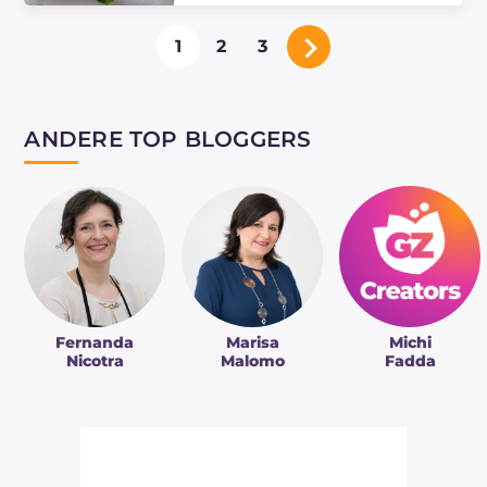
Die Zitronenkekse ohne Butter sind
1
2
3
köstliche, aromatische und weiche
Kekse, ideal für die Teestunde.
Entdecken Sie, wie Sie das Rezept
zubereiten!
ANDERE TOP BLOGGERS
Fernanda
Marisa
Michi
Nicotra
Malomo
Fadda