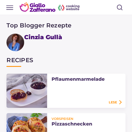
Top Blogger Rezepte
Cinzia Gullà
RECIPES
Pflaumenmarmelade
LESE
Die Pflaumenmarmelade ist eine
köstliche Konfitüre, die sich ideal
VORSPEISEN
für das Frühstück der ganzen
Pizzaschnecken
Familie eignet. Entdecken Sie die…