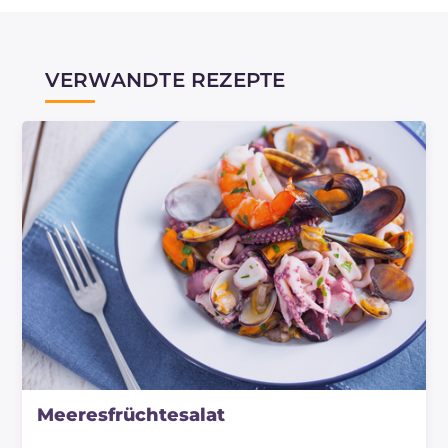
Der Oktopus kann auch gekocht eingefroren
werden. Nachdem Sie ihn gereinigt und
gekocht haben, lassen Sie ihn abkühlen und
VERWANDTE REZEPTE
schneiden Sie ihn mit einem Messer in mehr
oder weniger große Stücke. Legen Sie sie auf
ein mit Backpapier ausgelegtes Tablett und
stellen Sie es in den Gefrierschrank. Sobald die
Stücke gefroren sind, geben Sie sie in einen
Gefrierbeutel, so dass Sie die benötigte Menge
nach und nach auftauen können.
Meeresfrüchtesalat