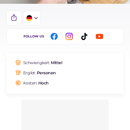
IT
FOLLOW US
EN
ES
Schwierigkeit:
Mittel
FR
Ergibt:
Personen
BR
Kosten:
Hoch
NL