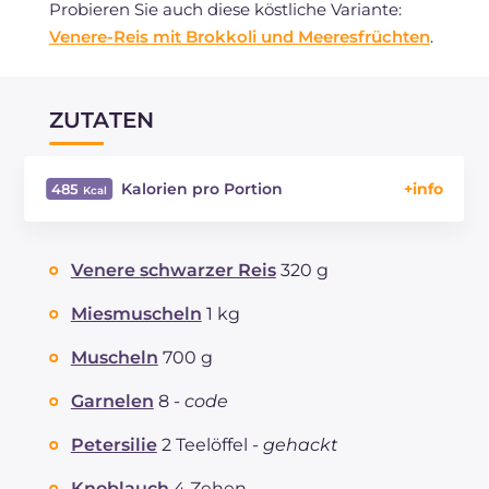
Probieren Sie auch diese köstliche Variante:
Venere-Reis mit Brokkoli und Meeresfrüchten
.
ZUTATEN
Kalorien pro Portion
485
Energie
Kcal
485
Kohlenhydrate
g
66.9
Venere schwarzer Reis
320 g
davon Zucker
g
4.3
REZEPT
LESEN
g
25.2
Miesmuscheln
1 kg
Fette
g
13
Muscheln
700 g
davon gesättigte Fettsäuren
g
1.95
Ballaststoffe
g
1.4
Garnelen
8 -
code
Cholesterin
mg
185
Petersilie
2 Teelöffel -
gehackt
Natrium
mg
483
Knoblauch
4 Zehen