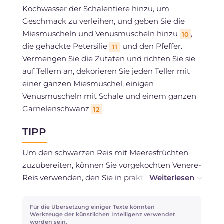
Kochwasser der Schalentiere hinzu, um
Geschmack zu verleihen, und geben Sie die
Miesmuscheln und Venusmuscheln hinzu
,
10
die gehackte Petersilie
und den Pfeffer.
11
Vermengen Sie die Zutaten und richten Sie sie
auf Tellern an, dekorieren Sie jeden Teller mit
einer ganzen Miesmuschel, einigen
Venusmuscheln mit Schale und einem ganzen
Garnelenschwanz
.
12
TIPP
Um den schwarzen Reis mit Meeresfrüchten
zuzubereiten, können Sie vorgekochten Venere-
Reis verwenden, den Sie in praktischen Beuteln
in gut sortierten Supermärkten finden: dieser
Trick wird die Zubereitungszeit des Rezepts
Für die Übersetzung einiger Texte könnten
erheblich verkürzen und Ihnen mindestens 40
Werkzeuge der künstlichen Intelligenz verwendet
worden sein.