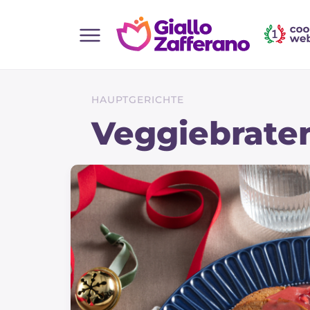
Home
Alle Rezepte
HAUPTGERICHTE
Vorspeisen
Veggiebrate
Salate
Hauptgerichte
Brot
Desserts
Beilagen
Pizza und focaccia
Kuchen und Backwaren