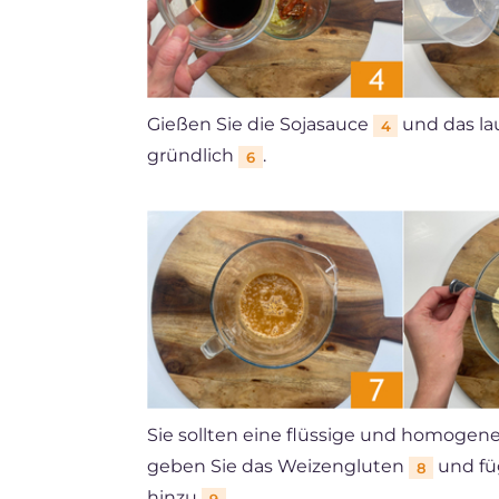
Gießen Sie die Sojasauce
und das l
4
gründlich
.
6
Sie sollten eine flüssige und homogen
geben Sie das Weizengluten
und fü
8
hinzu
.
9