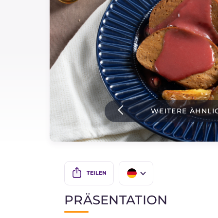
Soßen
Neueste rezepte
IT Website
WEITERE ÄHNLI
Facebook
Instagram
TikTok
YouTube
TEILEN
IT
PRÄSENTATION
EN