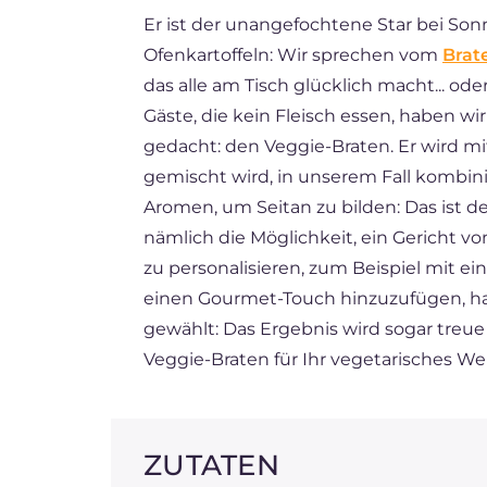
Er ist der unangefochtene Star bei Sonn
ES
Ofenkartoffeln: Wir sprechen vom
Brat
BR
das alle am Tisch glücklich macht... ode
FR
Gäste, die kein Fleisch essen, haben wi
gedacht: den Veggie-Braten. Er wird mi
NL
gemischt wird, in unserem Fall kombin
Aromen, um Seitan zu bilden: Das ist d
nämlich die Möglichkeit, ein Gericht v
zu personalisieren, zum Beispiel mit
einen Gourmet-Touch hinzuzufügen, hab
gewählt: Das Ergebnis wird sogar treue 
Veggie-Braten für Ihr vegetarisches 
ZUTATEN