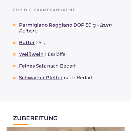
davon gesättigte Fettsäuren
g
5.95
FÜR DIE PARMESANSAHNE
Ballaststoffe
g
2
Cholesterin
mg
27
Parmigiano Reggiano DOP
50 g -
(zum
Natrium
mg
824
Reiben)
Butter
25 g
Weißwein
1 Esslöffel
Feines Salz
nach Bedarf
Schwarzer Pfeffer
nach Bedarf
ZUBEREITUNG