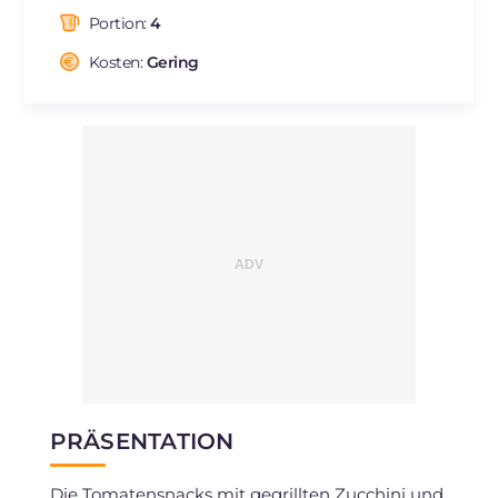
davon gesättigte Fettsäuren
g
5.95
Portion:
4
Ballaststoffe
g
2
Cholesterin
Kosten:
Gering
mg
27
Natrium
mg
824
PRÄSENTATION
Die Tomatensnacks mit gegrillten Zucchini und