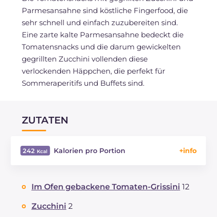
Parmesansahne sind köstliche Fingerfood, die
sehr schnell und einfach zuzubereiten sind.
Eine zarte kalte Parmesansahne bedeckt die
Tomatensnacks und die darum gewickelten
gegrillten Zucchini vollenden diese
verlockenden Häppchen, die perfekt für
Sommeraperitifs und Buffets sind.
ZUTATEN
Kalorien pro Portion
242
Energie
Kcal
242
Kohlenhydrate
g
25.4
Im Ofen gebackene Tomaten-Grissini
12
davon Zucker
g
2.1
REZEPT
LESEN
g
8.1
Zucchini
2
Fette
g
11.8