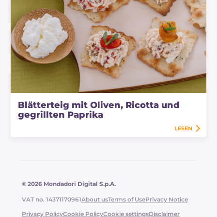
Blätterteig mit Oliven, Ricotta und
gegrillten Paprika
LESEN
© 2026 Mondadori Digital S.p.A.
VAT no. 14371170961
About us
Terms of Use
Privacy Notice
Privacy Policy
Cookie Policy
Cookie settings
Disclaimer