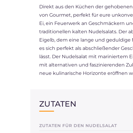
Direkt aus den Küchen der gehobenen
BR
von Gourmet, perfekt für eure unkonve
FR
Ei, ein Feuerwerk an Geschmäckern und
ES
traditionellen kalten Nudelsalats. Der ab
Eigelb, dem eine lange und geduldige M
NL
es sich perfekt als abschließender Ges
lässt. Der Nudelsalat mit mariniertem 
mit alternativen und faszinierenden Z
neue kulinarische Horizonte eröffnen 
ZUTATEN
ZUTATEN FÜR DEN NUDELSALAT