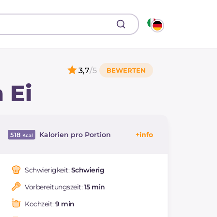
3,7
/5
 Ei
Kalorien pro Portion
518
Energie
Kcal
518
Kohlenhydrate
g
74.2
Schwierigkeit:
Schwierig
davon Zucker
g
10.1
Vorbereitungszeit:
15 min
REZEPT
LESEN
g
13.1
Fette
g
18.8
Kochzeit:
9 min
davon gesättigte
g
3.86