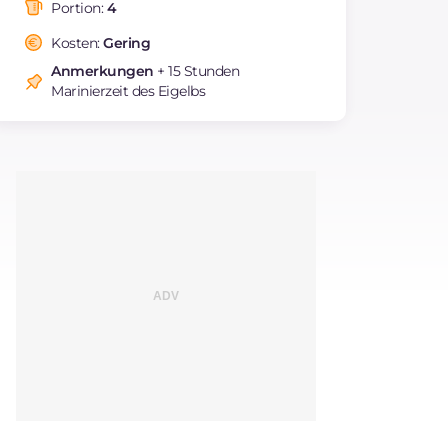
Fettsäuren
Portion:
4
Ballaststoffe
g
3.3
Kosten:
Gering
Cholesterin
mg
268
Anmerkungen
+ 15 Stunden
Natrium
mg
1993
Marinierzeit des Eigelbs