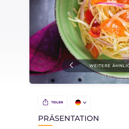
Soßen
Neueste rezepte
IT Website
WEITERE ÄHNLI
Facebook
Instagram
TikTok
YouTube
TEILEN
IT
PRÄSENTATION
EN