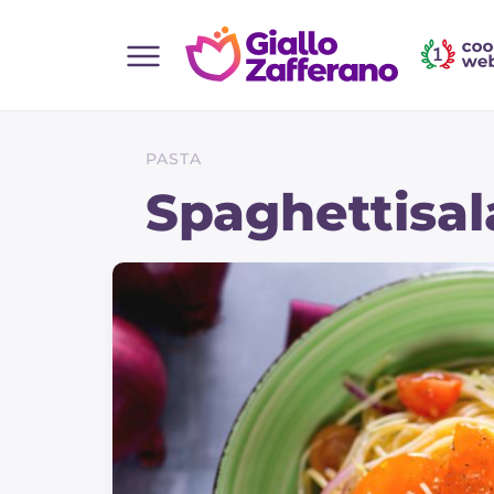
Home
Alle Rezepte
PASTA
Vorspeisen
Spaghettisal
Salate
Hauptgerichte
Brot
Desserts
Beilagen
Pizza und focaccia
Kuchen und Backwaren