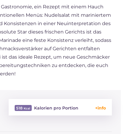
 Gastronomie, ein Rezept mit einem Hauch
ntionellen Menüs: Nudelsalat mit mariniertem
 Konsistenzen in einer Neuinterpretation des
solute Star dieses frischen Gerichts ist das
arinade eine feste Konsistenz verleiht, sodass
chmacksverstärker auf Gerichten entfalten
Ei ist das ideale Rezept, um neue Geschmäcker
ubereitungstechniken zu entdecken, die euch
werden!
Kalorien pro Portion
518
Energie
Kcal
518
Kohlenhydrate
g
74.2