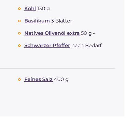
davon Zucker
g
10.1
Kohl
130 g
REZEPT
LESEN
g
13.1
Fette
g
18.8
Basilikum
3 Blätter
davon gesättigte
g
3.86
Fettsäuren
Natives Olivenöl extra
50 g -
Ballaststoffe
g
3.3
Schwarzer Pfeffer
nach Bedarf
Cholesterin
mg
268
Natrium
mg
1993
Feines Salz
400 g