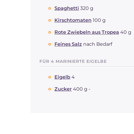
Spaghetti
320 g
Kirschtomaten
100 g
Rote Zwiebeln aus Tropea
40 g
Feines Salz
nach Bedarf
FÜR 4 MARINIERTE EIGELBE
Eigelb
4
Zucker
400 g -