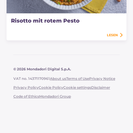
Risotto mit rotem Pesto
LESEN
© 2026 Mondadori Digital S.p.A.
VAT no. 14371170961
About us
Terms of Use
Privacy Notice
Privacy Policy
Cookie Policy
Cookie settings
Disclaimer
Code of Ethics
Mondadori Group