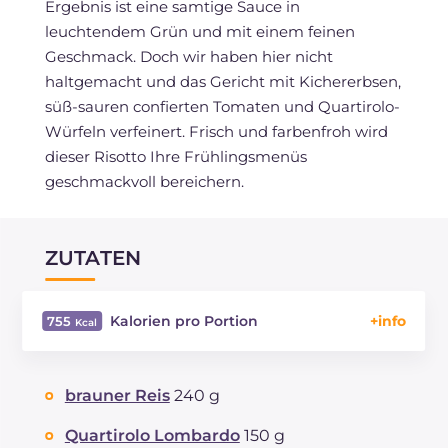
Ergebnis ist eine samtige Sauce in
leuchtendem Grün und mit einem feinen
Geschmack. Doch wir haben hier nicht
haltgemacht und das Gericht mit Kichererbsen,
süß-sauren confierten Tomaten und Quartirolo-
Würfeln verfeinert. Frisch und farbenfroh wird
dieser Risotto Ihre Frühlingsmenüs
geschmackvoll bereichern.
ZUTATEN
Kalorien pro Portion
755
Energie
Kcal
755
Kohlenhydrate
g
65
brauner Reis
240 g
davon Zucker
g
13.2
REZEPT
LESEN
g
28.7
Quartirolo Lombardo
150 g