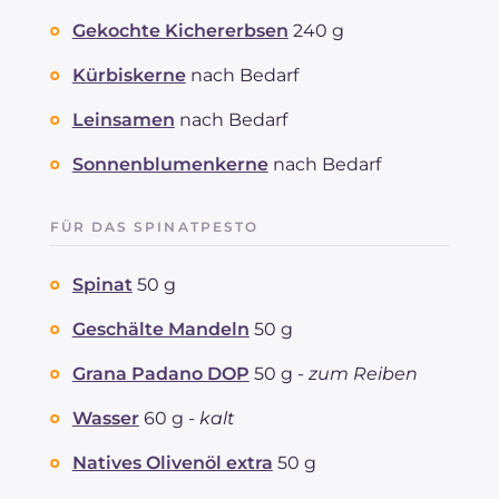
Fette
g
42.3
Gekochte Kichererbsen
240 g
davon gesättigte Fettsäuren
g
11.58
Ballaststoffe
g
13.7
Kürbiskerne
nach Bedarf
Cholesterin
mg
47
Leinsamen
nach Bedarf
Natrium
mg
1088
Sonnenblumenkerne
nach Bedarf
FÜR DAS SPINATPESTO
Spinat
50 g
Geschälte Mandeln
50 g
Grana Padano DOP
50 g -
zum Reiben
Wasser
60 g -
kalt
Natives Olivenöl extra
50 g