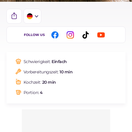
IT
FOLLOW US
EN
FR
Schwierigkeit:
Einfach
ES
Vorbereitungszeit:
10 min
BR
Kochzeit:
20 min
NL
Portion:
4