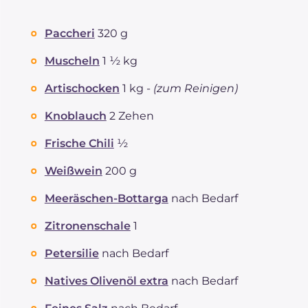
Paccheri
320 g
Muscheln
1 ½ kg
Artischocken
1 kg -
(zum Reinigen)
Knoblauch
2 Zehen
Frische Chili
½
Weißwein
200 g
Meeräschen-Bottarga
nach Bedarf
Zitronenschale
1
Petersilie
nach Bedarf
Natives Olivenöl extra
nach Bedarf