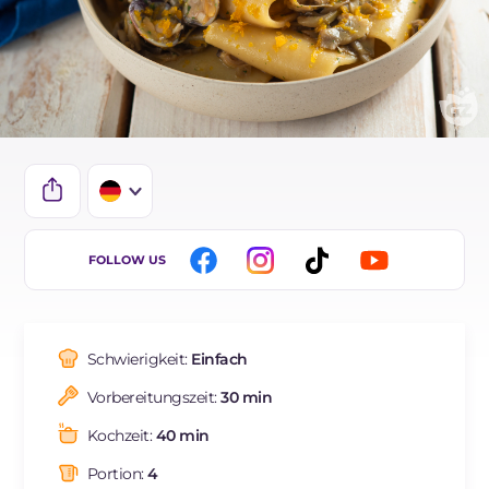
IT
FOLLOW US
EN
FR
Schwierigkeit:
Einfach
ES
Vorbereitungszeit:
30 min
BR
Kochzeit:
40 min
NL
Portion:
4