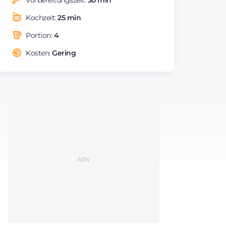
Vorbereitungszeit:
30 min
REZEPT
LESEN
g
41.4
Fette
g
36.4
Kochzeit:
25 min
davon gesättigte
g
10.61
Fettsäuren
Portion:
4
Ballaststoffe
g
4.9
Kosten:
Gering
Cholesterin
mg
139
Natrium
mg
775