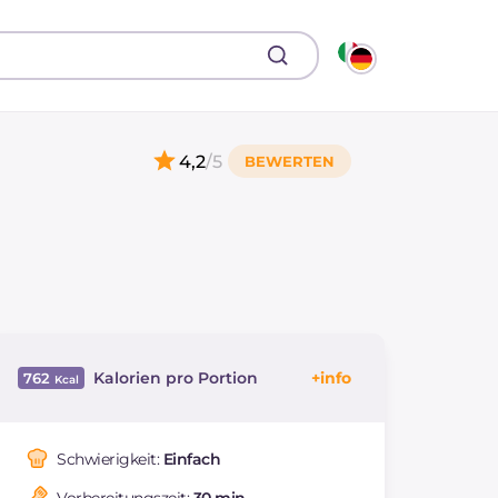
4,2
/5
Kalorien pro Portion
762
Energie
Kcal
762
Kohlenhydrate
g
65.1
Schwierigkeit:
Einfach
davon Zucker
g
10.2