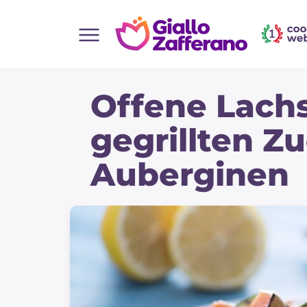
Home
Offene Lach
Alle Rezepte
Vorspeisen
gegrillten Z
Salate
Auberginen
Hauptgerichte
Brot
Desserts
Beilagen
Pizza und focaccia
Kuchen und Backwaren