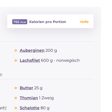
Kalorien pro Portion
762
Energie
Kcal
762
Kohlenhydrate
g
65.1
davon Zucker
g
10.2
Auberginen
200 g
REZEPT
LESEN
g
41.4
Fette
g
36.4
Lachsfilet
600 g -
norwegisch
davon gesättigte
g
10.61
Fettsäuren
Ballaststoffe
g
4.9
E
Cholesterin
mg
139
Natrium
mg
775
Butter
25 g
Thymian
1 Zweig
lt)
Schalotte
80 g