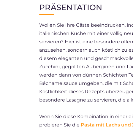
IT
PRÄSENTATION
EN
Wollen Sie Ihre Gäste beeindrucken, in
BR
italienischen Küche mit einer völlig
ES
servieren? Hier ist eine besondere offe
FR
anzusehen, sondern auch köstlich zu ess
diesem eleganten und geschmackvollen 
NL
Zucchini, gegrillten Auberginen und La
werden dann von dünnen Schichten Te
Béchamelsauce umgeben, die mit Schalo
Köstlichkeit dieses Rezepts überzeugen 
besondere Lasagne zu servieren, die al
Wenn Sie diese Kombination in einer 
probieren Sie die
Pasta mit Lachs und 