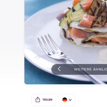
Soßen
Neueste rezepte
IT Website
Facebook
Instagram
TikTok
YouTube
WEITERE ÄHNLI
TEILEN