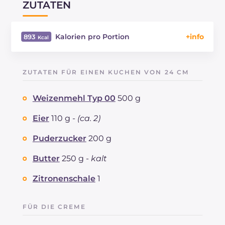
ZUTATEN
Kalorien pro Portion
893
Energie
Kcal
893
Kohlenhydrate
g
112.5
ZUTATEN FÜR EINEN KUCHEN VON 24 CM
davon Zucker
g
61.2
REZEPT
LESEN
g
13.9
Weizenmehl Typ 00
500 g
Fette
g
43.1
davon gesättigte Fettsäuren
Eier
110 g -
(ca. 2)
g
23.43
Ballaststoffe
g
2.7
Puderzucker
200 g
Cholesterin
mg
191
Natrium
mg
61
Butter
250 g -
kalt
Zitronenschale
1
FÜR DIE CREME