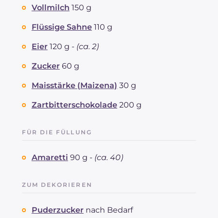
Vollmilch
150 g
Flüssige Sahne
110 g
Eier
120 g -
(ca. 2)
Zucker
60 g
Maisstärke (Maizena)
30 g
Zartbitterschokolade
200 g
FÜR DIE FÜLLUNG
Amaretti
90 g -
(ca. 40)
ZUM DEKORIEREN
Puderzucker
nach Bedarf