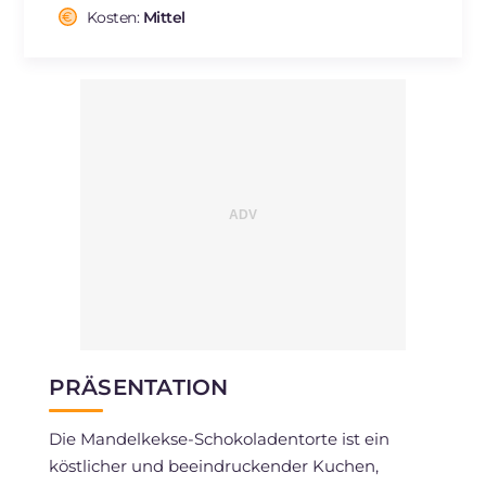
Cholesterin
Kosten:
Mittel
mg
191
Natrium
mg
61
PRÄSENTATION
Die Mandelkekse-Schokoladentorte ist ein
köstlicher und beeindruckender Kuchen,