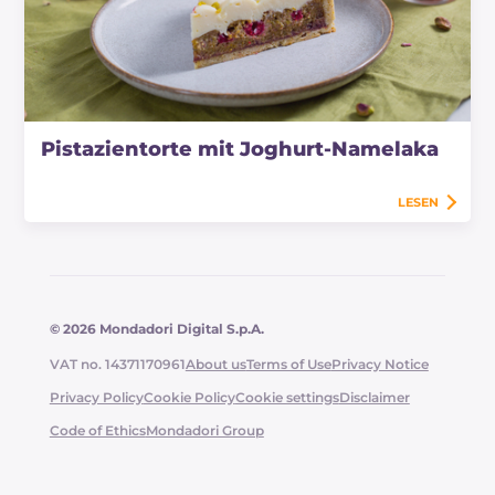
Pistazientorte mit Joghurt-Namelaka
LESEN
© 2026 Mondadori Digital S.p.A.
VAT no. 14371170961
About us
Terms of Use
Privacy Notice
Privacy Policy
Cookie Policy
Cookie settings
Disclaimer
Code of Ethics
Mondadori Group