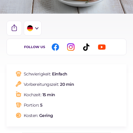
IT
FOLLOW US
EN
ES
Schwierigkeit:
Einfach
FR
Vorbereitungszeit:
20 min
BR
Kochzeit:
15 min
NL
Portion:
5
Kosten:
Gering