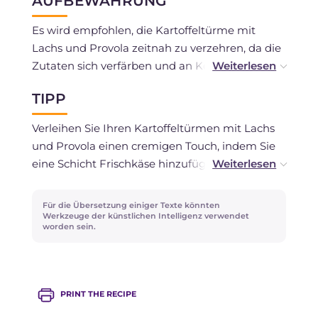
AUFBEWAHRUNG
Es wird empfohlen, die Kartoffeltürme mit
Lachs und Provola zeitnah zu verzehren, da die
Zutaten sich verfärben und an Konsistenz
verlieren könnten.
TIPP
Das Einfrieren wird nicht empfohlen.
Verleihen Sie Ihren Kartoffeltürmen mit Lachs
und Provola einen cremigen Touch, indem Sie
eine Schicht Frischkäse hinzufügen! Anstelle
von Pfeffer bestreuen Sie die Kartoffeln mit
etwas geräucherter Paprika!
Für die Übersetzung einiger Texte könnten
Werkzeuge der künstlichen Intelligenz verwendet
worden sein.
PRINT THE RECIPE