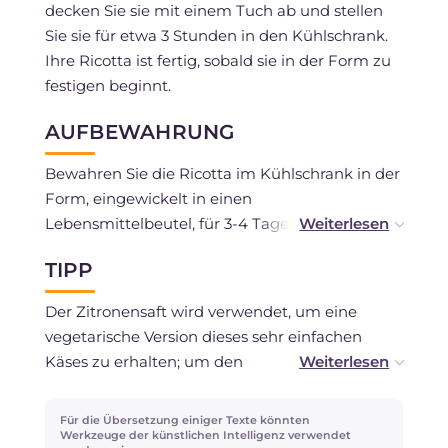
decken Sie sie mit einem Tuch ab und stellen
Sie sie für etwa 3 Stunden in den Kühlschrank.
Ihre Ricotta ist fertig, sobald sie in der Form zu
festigen beginnt.
AUFBEWAHRUNG
Bewahren Sie die Ricotta im Kühlschrank in der
Form, eingewickelt in einen
Lebensmittelbeutel, für 3-4 Tage auf.
TIPP
Es wird nicht empfohlen, sie einzufrieren.
Der Zitronensaft wird verwendet, um eine
vegetarische Version dieses sehr einfachen
Käses zu erhalten; um den
Zitronennachgeschmack zu vermeiden, wenn
Sie ihn nicht mögen, können Sie 20 g Apfelessig
Für die Übersetzung einiger Texte könnten
verwenden (der einen etwas milderen
Werkzeuge der künstlichen Intelligenz verwendet