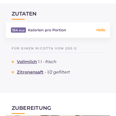
ZUTATEN
Kalorien pro Portion
154
Energie
Kcal
154
Kohlenhydrate
g
11.4
FÜR EINEN RICOTTA VON 200 G
davon Zucker
g
11.4
REZEPT
LESEN
g
7.9
Vollmilch
1 l -
frisch
Fette
g
8.6
davon gesättigte Fettsäuren
Zitronensaft
-
1/2 gefiltert
g
5.03
Cholesterin
mg
26
Natrium
mg
112
ZUBEREITUNG