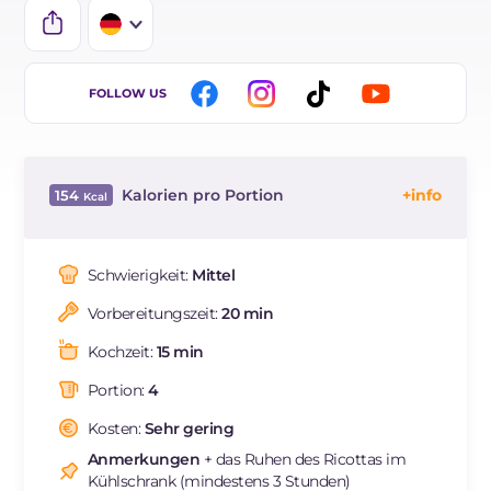
IT
FOLLOW US
EN
BR
Kalorien pro Portion
154
ES
Energie
Kcal
154
FR
Kohlenhydrate
g
11.4
Schwierigkeit:
Mittel
NL
davon Zucker
g
11.4
Vorbereitungszeit:
20 min
REZEPT
LESEN
g
7.9
Fette
g
8.6
Kochzeit:
15 min
davon gesättigte Fettsäuren
g
5.03
Portion:
4
Cholesterin
mg
26
Natrium
Kosten:
Sehr gering
mg
112
Anmerkungen
+ das Ruhen des Ricottas im
Kühlschrank (mindestens 3 Stunden)