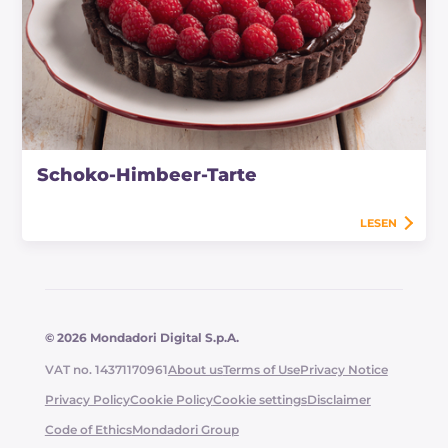
Schoko-Himbeer-Tarte
LESEN
© 2026 Mondadori Digital S.p.A.
VAT no. 14371170961
About us
Terms of Use
Privacy Notice
Privacy Policy
Cookie Policy
Cookie settings
Disclaimer
Code of Ethics
Mondadori Group