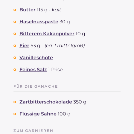
Cholesterin
mg
70
Natrium
mg
183
Butter
115 g -
kalt
Haselnusspaste
30 g
Bitterem Kakaopulver
10 g
Eier
53 g -
(ca. 1 mittelgroß)
Vanilleschote
1
Feines Salz
1 Prise
FÜR DIE GANACHE
Zartbitterschokolade
350 g
Flüssige Sahne
100 g
ZUM GARNIEREN