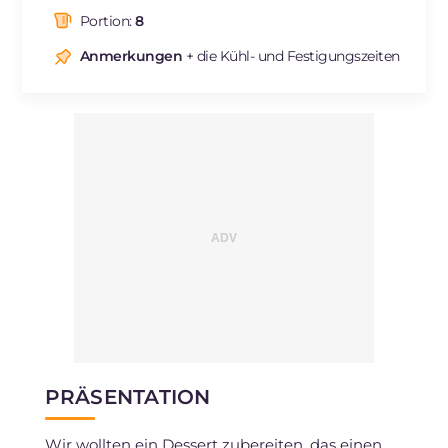
davon gesättigte Fettsäuren
g
18.49
Portion:
8
Ballaststoffe
g
2.8
Cholesterin
Anmerkungen
+ die Kühl- und Festigungszeiten
mg
70
Natrium
mg
183
PRÄSENTATION
Wir wollten ein Dessert zubereiten, das einen