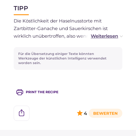
oder in Frischhaltefolie gewickelt.
TIPP
Der Kuchen ist nicht zum Einfrieren empfohlen,
während der Mürbeteig, ungebacken,
Die Köstlichkeit der Haselnusstorte mit
eingefroren oder im Voraus zubereitet werden
Zartbitter-Ganache und Sauerkirschen ist
kann.
wirklich unübertroffen, also wenn Sie diesen
Kuchen unvergesslich machen möchten, fügen
Sie gehackte und geröstete Haselnüsse
Für die Übersetzung einiger Texte könnten
zusammen mit den Sauerkirschen hinzu oder
Werkzeuge der künstlichen Intelligenz verwendet
worden sein.
eine Prise gehackte Zartbitterschokolade,
vielleicht versuchen Sie es mit einer sehr hohen
Kakaoperzentage!
PRINT THE RECIPE
4