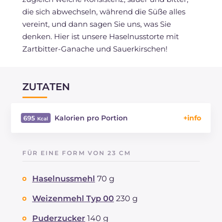
die sich abwechseln, während die Süße alles
vereint, und dann sagen Sie uns, was Sie
denken. Hier ist unsere Haselnusstorte mit
Zartbitter-Ganache und Sauerkirschen!
ZUTATEN
Kalorien pro Portion
695
Energie
Kcal
695
Kohlenhydrate
g
81.2
FÜR EINE FORM VON 23 CM
davon Zucker
g
59.2
REZEPT
LESEN
g
8.8
Haselnussmehl
70 g
Fette
g
37.2
davon gesättigte Fettsäuren
Weizenmehl Typ 00
230 g
g
18.49
Ballaststoffe
g
2.8
Puderzucker
140 g