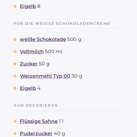
Eigelb
8
FÜR DIE WEISSE SCHOKOLADENCREME
weiße Schokolade
500 g
Vollmilch
500 ml
Zucker
50 g
Weizenmehl Typ 00
30 g
Eigelb
4
ZUM DEKORIEREN
Flüssige Sahne
1 l
Puderzucker
40 g