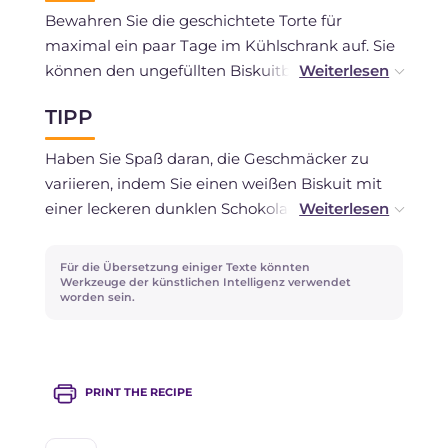
Bewahren Sie die geschichtete Torte für
maximal ein paar Tage im Kühlschrank auf. Sie
können den ungefüllten Biskuitboden
einfrieren und bei Bedarf im Kühlschrank
TIPP
auftauen. Die weiße Schokoladenfüllung
können Sie separat im Kühlschrank abgedeckt
Haben Sie Spaß daran, die Geschmäcker zu
mit Frischhaltefolie für ein paar Tage
variieren, indem Sie einen weißen Biskuit mit
aufbewahren.
einer leckeren dunklen Schokoladencreme
füllen. Wenn Sie befürchten, dass die Sahne
zusammenfällt, fügen Sie 5 g Gelatineblätter,
Für die Übersetzung einiger Texte könnten
die in kaltem Wasser eingeweicht und dann in
Werkzeuge der künstlichen Intelligenz verwendet
worden sein.
50 ml warmer Sahne aufgelöst wurden, hinzu.
PRINT THE RECIPE