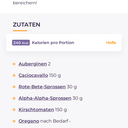
bereichern!
ZUTATEN
Kalorien pro Portion
240
Energie
Kcal
240
Kohlenhydrate
g
5.5
Auberginen
2
davon Zucker
g
5.5
REZEPT
LESEN
g
16.4
Caciocavallo
150 g
Fette
g
16.9
Rote-Bete-Sprossen
30 g
davon gesättigte Fettsäuren
g
7.62
Ballaststoffe
g
4.1
Alpha-Alpha-Sprossen
30 g
Cholesterin
mg
33
Kirschtomaten
150 g
Natrium
mg
787
Oregano
nach Bedarf -