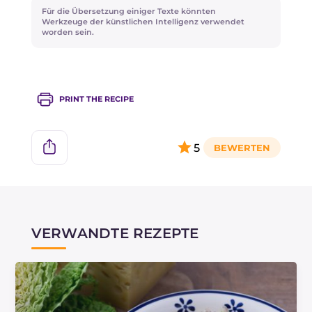
erschweren. Falls nötig, während des
Für die Übersetzung einiger Texte könnten
Ausrollens, den Teig für einige Minuten in den
Werkzeuge der künstlichen Intelligenz verwendet
worden sein.
Kühlschrank zurücklegen, um die Temperatur
zu senken.
PRINT THE RECIPE
5
VERWANDTE REZEPTE