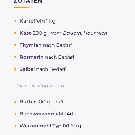
ZUTATEN
Kartoffeln
1 kg
Käse
200 g -
vom Bauern, Heumilch
Thymian
nach Bedarf
Rosmarin
nach Bedarf
Salbei
nach Bedarf
FÜR DEN MÜRBETEIG
Butter
100 g -
kalt
Buchweizenmehl
140 g
Weizenmehl Typ 00
60 g