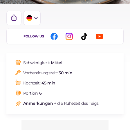
IT
FOLLOW US
EN
BR
Schwierigkeit:
Mittel
ES
Vorbereitungszeit:
30 min
FR
Kochzeit:
45 min
NL
Portion:
6
Anmerkungen
+ die Ruhezeit des Teigs