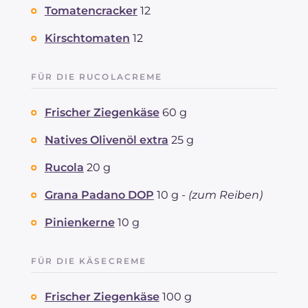
REZEPT
LESEN
g
5.3
Tomatencracker
12
Fette
g
7.3
davon gesättigte Fettsäuren
Kirschtomaten
12
g
3.12
Ballaststoffe
g
0.7
Cholesterin
mg
10
FÜR DIE RUCOLACREME
Natrium
mg
405
Frischer Ziegenkäse
60 g
Natives Olivenöl extra
25 g
Rucola
20 g
Grana Padano DOP
10 g -
(zum Reiben)
Pinienkerne
10 g
FÜR DIE KÄSECREME
Frischer Ziegenkäse
100 g