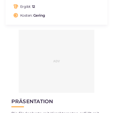
Fette
g
7.3
Ergibt:
12
davon gesättigte Fettsäuren
g
3.12
Kosten:
Gering
Ballaststoffe
g
0.7
Cholesterin
mg
10
Natrium
mg
405
PRÄSENTATION