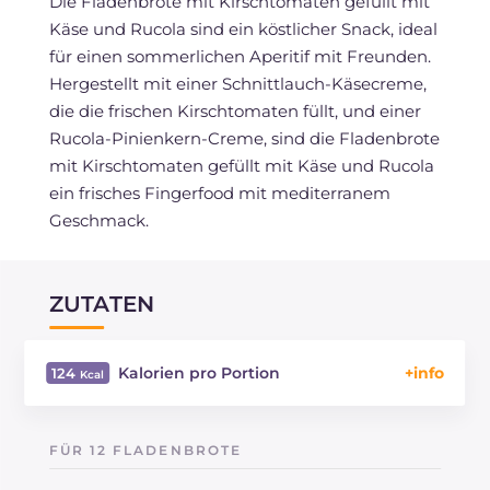
Die Fladenbrote mit Kirschtomaten gefüllt mit
Käse und Rucola sind ein köstlicher Snack, ideal
für einen sommerlichen Aperitif mit Freunden.
Hergestellt mit einer Schnittlauch-Käsecreme,
die die frischen Kirschtomaten füllt, und einer
Rucola-Pinienkern-Creme, sind die Fladenbrote
mit Kirschtomaten gefüllt mit Käse und Rucola
ein frisches Fingerfood mit mediterranem
Geschmack.
ZUTATEN
Kalorien pro Portion
124
Energie
Kcal
124
Kohlenhydrate
g
9.1
FÜR 12 FLADENBROTE
davon Zucker
g
1.4