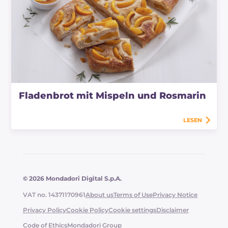
Fladenbrot mit Mispeln und Rosmarin
LESEN
© 2026 Mondadori Digital S.p.A.
VAT no. 14371170961
About us
Terms of Use
Privacy Notice
Privacy Policy
Cookie Policy
Cookie settings
Disclaimer
Code of Ethics
Mondadori Group