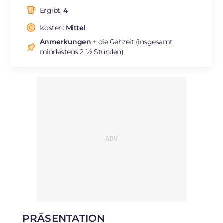
davon gesättigte Fettsäuren
g
8.19
Ergibt:
4
Ballaststoffe
g
4.9
Cholesterin
Kosten:
Mittel
mg
35
Natrium
mg
798
Anmerkungen
+ die Gehzeit (insgesamt
mindestens 2 ½ Stunden)
PRÄSENTATION