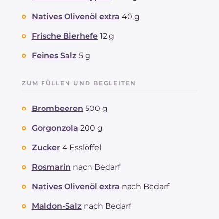
Ballaststoffe
g
4.9
Natives Olivenöl extra
40 g
Cholesterin
mg
35
Natrium
mg
798
Frische Bierhefe
12 g
Feines Salz
5 g
ZUM FÜLLEN UND BEGLEITEN
Brombeeren
500 g
Gorgonzola
200 g
Zucker
4 Esslöffel
Rosmarin
nach Bedarf
Natives Olivenöl extra
nach Bedarf
Maldon-Salz
nach Bedarf