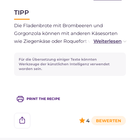
machen, empfehlen wir, sie einige Momente im
TIPP
Ofen aufzufrischen, bevor Sie sie genießen. Das
Einfrieren der gebackenen oder rohen
Die Fladenbrote mit Brombeeren und
Fladenbrote wird nicht empfohlen, da die
Gorgonzola können mit anderen Käsesorten
Früchte zu viel Flüssigkeit freisetzen könnten.
wie Ziegenkäse oder Roquefort veredelt
werden, während die Wahl des Gorgonzolas, ob
süß oder pikant, Ihnen überlassen bleibt!
Für die Übersetzung einiger Texte könnten
Werkzeuge der künstlichen Intelligenz verwendet
worden sein.
PRINT THE RECIPE
4