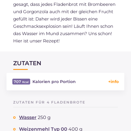
gesagt, dass jedes Fladenbrot mit Brombeeren
und Gorgonzola auch mit der gleichen Frucht
gefüllt ist: Daher wird jeder Bissen eine
Geschmacksexplosion sein! Läuft Ihnen schon
das Wasser im Mund zusammen? Uns schon!
Hier ist unser Rezept!
ZUTATEN
Kalorien pro Portion
707
Energie
Kcal
707
Kohlenhydrate
g
99.6
ZUTATEN FÜR 4 FLADENBROTE
davon Zucker
g
23.3
REZEPT
LESEN
g
22.3
Wasser
250 g
Fette
g
24.4
davon gesättigte Fettsäuren
Weizenmehl Typ 00
400 g
g
8.19