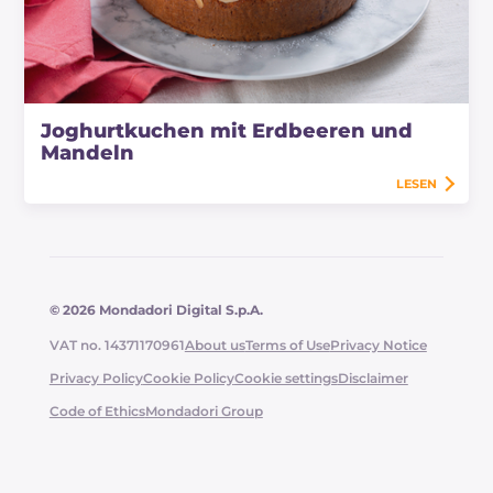
Joghurtkuchen mit Erdbeeren und
Mandeln
LESEN
© 2026 Mondadori Digital S.p.A.
VAT no. 14371170961
About us
Terms of Use
Privacy Notice
Privacy Policy
Cookie Policy
Cookie settings
Disclaimer
Code of Ethics
Mondadori Group