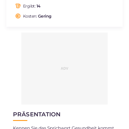
davon gesättigte Fettsäuren
g
1.78
Ergibt:
14
Ballaststoffe
g
5
Cholesterin
Kosten:
Gering
mg
31
Natrium
mg
26
PRÄSENTATION
Kennen Sie das Sprichwort Gesundheit kommt