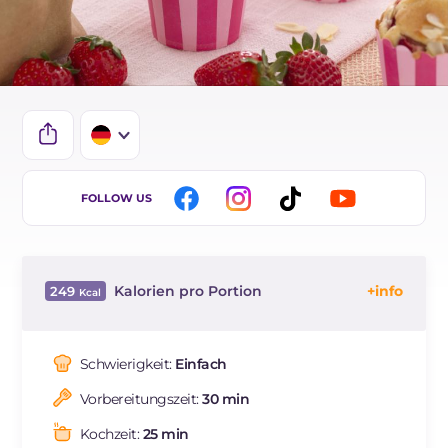
IT
FOLLOW US
EN
BR
Kalorien pro Portion
249
ES
Energie
Kcal
249
FR
Kohlenhydrate
g
34.2
Schwierigkeit:
Einfach
NL
davon Zucker
g
13
Vorbereitungszeit:
30 min
REZEPT
LESEN
g
5.6
Fette
g
10
Kochzeit:
25 min