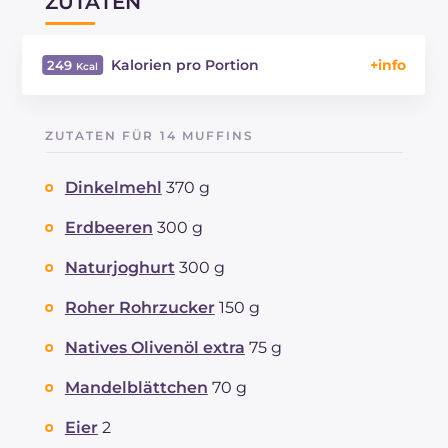
ZUTATEN
Kalorien pro Portion
249
Energie
Kcal
249
Kohlenhydrate
g
34.2
ZUTATEN FÜR 14 MUFFINS
davon Zucker
g
13
REZEPT
LESEN
g
5.6
Dinkelmehl
370 g
Fette
g
10
davon gesättigte Fettsäuren
Erdbeeren
300 g
g
1.78
Ballaststoffe
g
5
Naturjoghurt
300 g
Cholesterin
mg
31
Natrium
mg
26
Roher Rohrzucker
150 g
Natives Olivenöl extra
75 g
Mandelblättchen
70 g
Eier
2