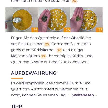
ruhen und richten Sie es dann an
.
24
Fügen Sie den Quartirolo auf der Oberfläche
des Risottos hinzu
. Garnieren Sie mit den
25
gerösteten Kürbiskernen
und einigen
26
Majoranblättern
. Ihr cremiges Kürbis- und
27
Quartirolo-Risotto ist bereit zum Genießen!
AUFBEWAHRUNG
Es wird empfohlen, das cremige Kürbis- und
Quartirolo-Risotto sofort zu verzehren; falls
nötig, können Sie es einen Tag im Kühlschrank
aufbewahren.
TIPP