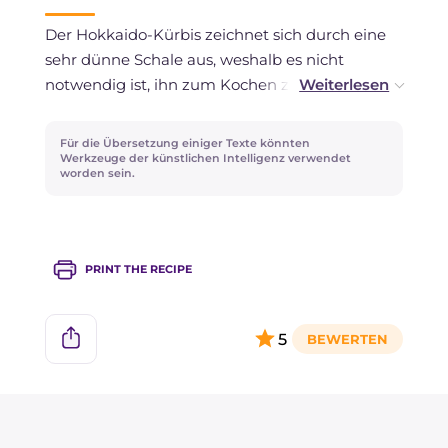
Die Kürbiscreme kann zwei Tage im
Der Hokkaido-Kürbis zeichnet sich durch eine
Kühlschrank aufbewahrt oder eingefroren
sehr dünne Schale aus, weshalb es nicht
werden.
notwendig ist, ihn zum Kochen zu schälen.
Wenn Sie möchten, können Sie eine andere
Kürbissorte verwenden, wobei Sie darauf
Für die Übersetzung einiger Texte könnten
achten müssen, die Schale vorher zu entfernen.
Werkzeuge der künstlichen Intelligenz verwendet
worden sein.
Für einen kräftigeren Geschmack können Sie
den Quartirolo durch süßen Gorgonzola oder
geriebenen Ricotta salata ersetzen.
PRINT THE RECIPE
Für einen knusprigen Touch können Sie mit
gerösteten Sonnenblumenkernen oder
5
gehackten Walnüssen experimentieren!