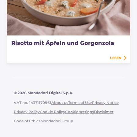
Risotto mit Äpfeln und Gorgonzola
LESEN
© 2026 Mondadori Digital S.p.A.
VAT no. 14371170961
About us
Terms of Use
Privacy Notice
Privacy Policy
Cookie Policy
Cookie settings
Disclaimer
Code of Ethics
Mondadori Group