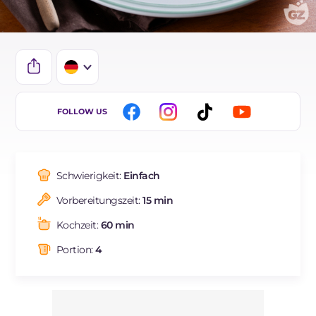
IT
FOLLOW US
EN
FR
Schwierigkeit:
Einfach
ES
Vorbereitungszeit:
15 min
BR
Kochzeit:
60 min
NL
Portion:
4