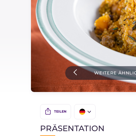
Soßen
Neueste rezepte
IT Website
Facebook
Instagram
WEITERE ÄHNLI
TikTok
YouTube
TEILEN
IT
PRÄSENTATION
EN