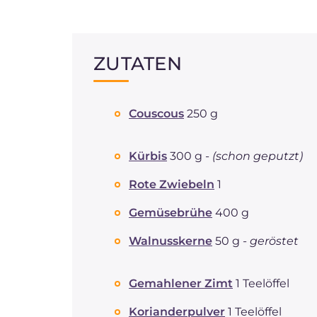
ZUTATEN
Couscous
250 g
Kürbis
300 g -
(schon geputzt)
Rote Zwiebeln
1
Gemüsebrühe
400 g
Walnusskerne
50 g -
geröstet
Gemahlener Zimt
1 Teelöffel
Korianderpulver
1 Teelöffel