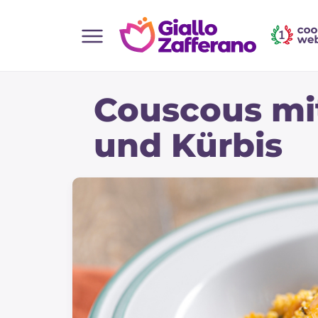
Home
Couscous mi
Alle Rezepte
Vorspeisen
und Kürbis
Salate
Hauptgerichte
Brot
Desserts
Beilagen
Pizza und focaccia
Kuchen und Backwaren