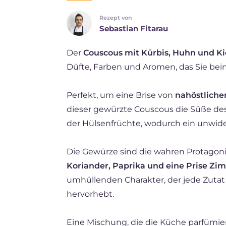
Rezept von
ES
Sebastian Fitarau
BR
Der
Couscous mit Kürbis, Huhn und K
FR
Düfte, Farben und Aromen, das Sie bei
NL
Perfekt, um eine Brise von
nahöstlich
dieser gewürzte Couscous die Süße des
der Hülsenfrüchte, wodurch ein unwide
Die Gewürze sind die wahren Protagoni
Koriander, Paprika und eine Prise Zim
umhüllenden Charakter, der jede Zuta
hervorhebt.
Eine Mischung, die die Küche parfümier