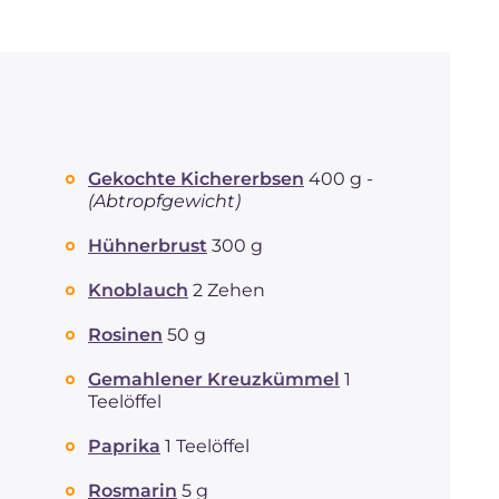
Gekochte Kichererbsen
400 g -
(Abtropfgewicht)
Hühnerbrust
300 g
Knoblauch
2 Zehen
Rosinen
50 g
Gemahlener Kreuzkümmel
1
Teelöffel
Paprika
1 Teelöffel
Rosmarin
5 g