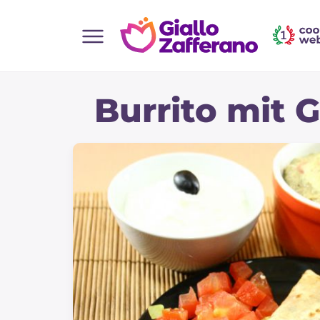
Home
Burrito mit
Alle Rezepte
Vorspeisen
Salate
Hauptgerichte
Brot
Desserts
Beilagen
Pizza und focaccia
Kuchen und Backwaren