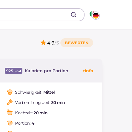
4,9
/5
Kalorien pro Portion
925
Energie
Kcal
925
Kohlenhydrate
g
141.4
Schwierigkeit:
Mittel
davon Zucker
g
12.6
Vorbereitungszeit:
30 min
REZEPT
LESEN
g
31.5
Fette
g
25.9
Kochzeit:
20 min
davon gesättigte
g
3.93
Fettsäuren
Portion:
4
Ballaststoffe
g
18.2