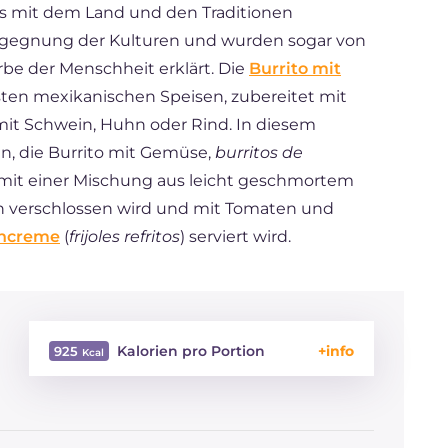
s mit dem Land und den Traditionen
Begegnung der Kulturen und wurden sogar von
be der Menschheit erklärt. Die
Burrito mit
en mexikanischen Speisen, zubereitet mit
t mit Schwein, Huhn oder Rind. In diesem
an, die Burrito mit Gemüse,
burritos de
 mit einer Mischung aus leicht geschmortem
en verschlossen wird und mit Tomaten und
ncreme
(
frijoles refritos
) serviert wird.
Kalorien pro Portion
925
Energie
Kcal
925
Kohlenhydrate
g
141.4
davon Zucker
g
12.6