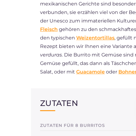
mexikanischen Gerichte sind besonder
ES
verbunden, sie erzählen viel von der 
FR
der Unesco zum immateriellen Kulturer
Fleisch
gehören zu den schmackhaftest
NL
den typischen
Weizentortillas
, gefüll
Rezept bieten wir Ihnen eine Variante 
verduras.
Die Burrito mit Gemüse sind
Gemüse gefüllt, das dann als Täschch
Salat, oder mit
Guacamole
oder
Bohne
ZUTATEN
ZUTATEN FÜR 8 BURRITOS