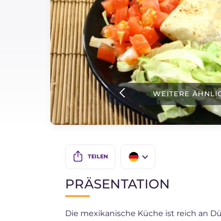
Soßen
Neueste rezepte
IT Website
WEITERE ÄHNLI
Facebook
Instagram
TikTok
YouTube
TEILEN
IT
PRÄSENTATION
EN
Die mexikanische Küche ist reich an D
BR