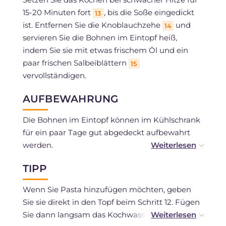
15-20 Minuten fort
, bis die Soße eingedickt
13
ist. Entfernen Sie die Knoblauchzehe
und
14
servieren Sie die Bohnen im Eintopf heiß,
indem Sie sie mit etwas frischem Öl und ein
paar frischen Salbeiblättern
15
vervollständigen.
AUFBEWAHRUNG
Die Bohnen im Eintopf können im Kühlschrank
für ein paar Tage gut abgedeckt aufbewahrt
werden.
TIPP
Wenn Sie frische Zutaten verwendet haben,
können Sie sie einfrieren.
Wenn Sie Pasta hinzufügen möchten, geben
Sie sie direkt in den Topf beim Schritt 12. Fügen
Sie dann langsam das Kochwasser der Bohnen