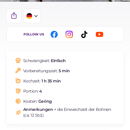
IT
FOLLOW US
FR
ES
Schwierigkeit:
Einfach
BR
Vorbereitungszeit:
5 min
NL
Kochzeit:
1 h 35 min
Portion:
4
Kosten:
Gering
Anmerkungen
+ die Einweichzeit der Bohnen
(ca. 12 Std.)