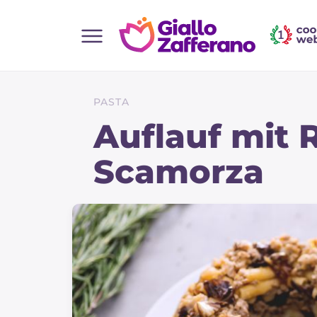
Home
Alle Rezepte
PASTA
Vorspeisen
Auflauf mit 
Salate
Scamorza
Hauptgerichte
Brot
Desserts
Beilagen
Pizza und focaccia
Kuchen und Backwaren