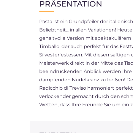
PRÄSENTATION
EN
Pasta ist ein Grundpfeiler der italieni
FR
Beliebtheit... in allen Variationen! Heu
ES
gehaltvolle Version mit spektakulärem 
BR
Timballo, der auch perfekt für das Festt
Silvesterfestessen. Mit diesen saftigen
NL
Meisterwerk direkt in der Mitte des Tis
beeindruckenden Anblick werden Ihre 
dampfenden Nudelkranz zu beißen! D
Radicchio di Treviso harmoniert perfek
verlockender gemacht durch den schm
Wetten, dass Ihre Freunde Sie um ein z