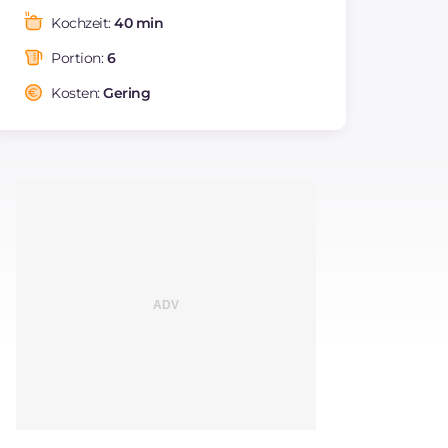
Fette
g
83.3
Kochzeit:
40 min
davon gesättigte
g
20.25
Fettsäuren
Portion:
6
Ballaststoffe
g
4.4
Kosten:
Gering
Cholesterin
mg
117
Natrium
mg
1824