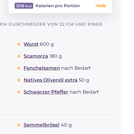
Kalorien pro Portion
1218
Energie
Kcal
1218
NEM DURCHMESSER VON 22 CM UND EINER
Kohlenhydrate
g
72
davon Zucker
g
4.3
REZEPT
LESEN
g
42.6
Wurst
600 g
Fette
g
83.3
Scamorza
180 g
davon gesättigte
g
20.25
Fettsäuren
Fenchelsamen
nach Bedarf
Ballaststoffe
g
4.4
Cholesterin
mg
117
Natives Olivenöl extra
50 g
Natrium
mg
1824
Schwarzer Pfeffer
nach Bedarf
Semmelbrösel
40 g