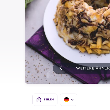
Soßen
Neueste rezepte
IT Website
Facebook
Instagram
WEITERE ÄHNLI
TikTok
YouTube
TEILEN
IT