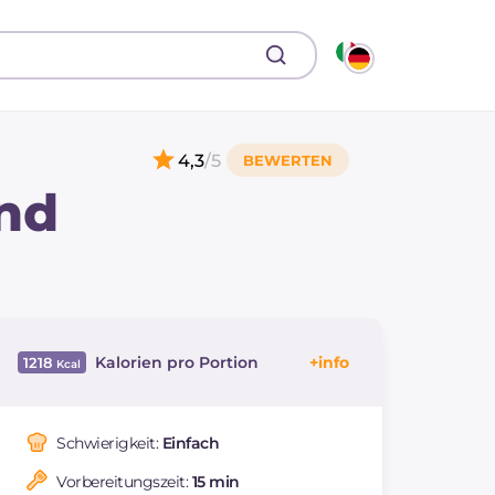
4,3
/5
und
Kalorien pro Portion
1218
Energie
Kcal
1218
Kohlenhydrate
g
72
Schwierigkeit:
Einfach
davon Zucker
g
4.3
Vorbereitungszeit:
15 min
REZEPT
LESEN
g
42.6