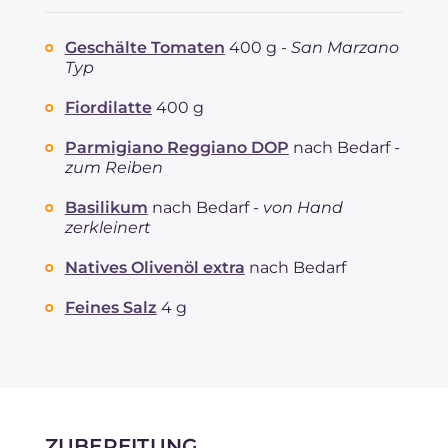
Geschälte Tomaten
400 g -
San Marzano
Typ
Fiordilatte
400 g
Parmigiano Reggiano DOP
nach Bedarf -
zum Reiben
Basilikum
nach Bedarf -
von Hand
zerkleinert
Natives Olivenöl extra
nach Bedarf
Feines Salz
4 g
ZUBEREITUNG