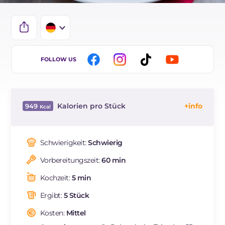
IT
FOLLOW US
EN
ES
Kalorien pro Stück
949
BR
Energie
Kcal
949
FR
Kohlenhydrate
g
128
Schwierigkeit:
Schwierig
NL
davon Zucker
g
7.8
Vorbereitungszeit:
60 min
REZEPT
LESEN
g
36
Fette
g
31
Kochzeit:
5 min
davon gesättigte Fettsäuren
g
11.9
Ergibt:
5 Stück
Ballaststoffe
g
44
Cholesterin
Kosten:
Mittel
mg
3.5