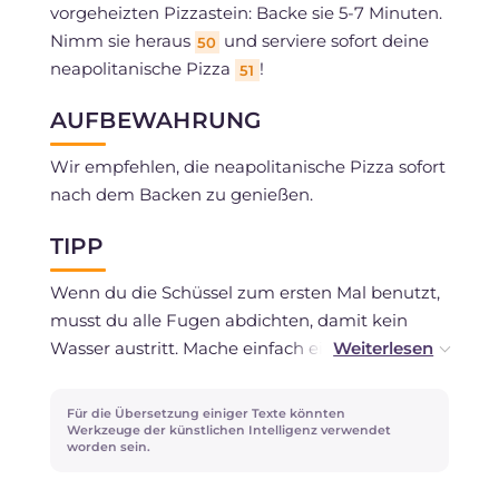
vorgeheizten Pizzastein: Backe sie 5-7 Minuten.
Nimm sie heraus
und serviere sofort deine
50
neapolitanische Pizza
!
51
AUFBEWAHRUNG
Wir empfehlen, die neapolitanische Pizza sofort
nach dem Backen zu genießen.
TIPP
Wenn du die Schüssel zum ersten Mal benutzt,
musst du alle Fugen abdichten, damit kein
Wasser austritt. Mache einfach einen Brei aus
Wasser und Mehl und verteile ihn mit dem
Finger auf allen Holzschnittstellen, Ecken und
Für die Übersetzung einiger Texte könnten
Vertiefungen. Lasse ihn dann mindestens 20
Werkzeuge der künstlichen Intelligenz verwendet
worden sein.
Minuten trocknen, bevor du den Teig
zubereitest.