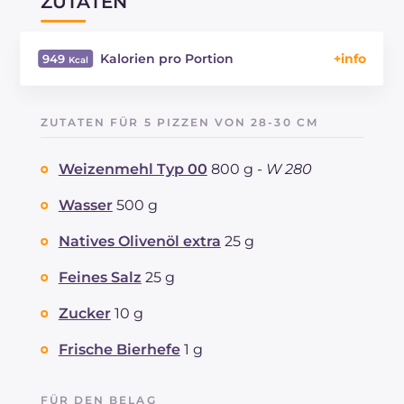
ZUTATEN
Kalorien pro Portion
949
Energie
Kcal
949
Kohlenhydrate
g
128
ZUTATEN FÜR 5 PIZZEN VON 28-30 CM
davon Zucker
g
7.8
REZEPT
LESEN
g
36
Weizenmehl Typ 00
800 g -
W 280
Fette
g
31
davon gesättigte Fettsäuren
Wasser
500 g
g
11.9
Ballaststoffe
g
44
Natives Olivenöl extra
25 g
Cholesterin
mg
3.5
Natrium
mg
1232
Feines Salz
25 g
Zucker
10 g
Frische Bierhefe
1 g
FÜR DEN BELAG