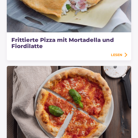
Mehl Typ 0 oder Typ 00 verwendet, weil diese
Mehle viel Wasser aufnehmen und halten
können und vor allem die Gärung unterstützen.
Mit weniger gemahlenen Mehlen würdest du
nicht das gleiche Ergebnis erzielen.
Frittierte Pizza mit Mortadella und
Fiordilatte
Wenn du die Gehzeit verdoppeln möchtest,
LESEN
lasse die Teigkugeln einfach doppelt so lange
im Kühlschrank gehen.
Auch die Wahl der Mozzarellaart ist wichtig. Für
eine Pizza Margherita verwende vorzugsweise
Fior di Latte Mozzarella in Streifen geschnitten,
für ein Calzone schneide sie in kleinere Würfel.
Für speziellere Geschmäcker kannst du auch
geräucherte Provola oder Büffelmozzarella
verwenden.