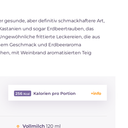
er gesunde, aber definitiv schmackhaftere Art,
 Kastanien und sogar Erdbeertrauben, das
Ungewöhnliche frittierte Leckereien, die aus
ichem Geschmack und Erdbeeraroma
ichen, mit Weinbrand aromatisierten Teig
Kalorien pro Portion
256
Energie
Kcal
256
Kohlenhydrate
g
50.6
davon Zucker
g
27.6
Vollmilch
120 ml
REZEPT
LESEN
g
6.5