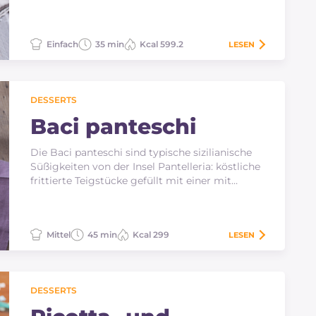
Entdecken…
Einfach
35 min
Kcal 599.2
LESEN
DESSERTS
Baci panteschi
Die Baci panteschi sind typische sizilianische
Süßigkeiten von der Insel Pantelleria: köstliche
frittierte Teigstücke gefüllt mit einer mit…
Mittel
45 min
Kcal 299
LESEN
DESSERTS