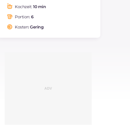
Fette
g
2.6
Kochzeit:
10 min
davon gesättigte
g
1.07
Fettsäuren
Portion:
6
Ballaststoffe
g
1.6
Kosten:
Gering
Cholesterin
mg
70
Natrium
mg
233