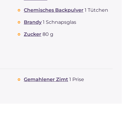
Fette
g
2.6
Chemisches Backpulver
1 Tütchen
davon gesättigte
g
1.07
Fettsäuren
Brandy
1 Schnapsglas
Ballaststoffe
g
1.6
Zucker
80 g
Cholesterin
mg
70
Natrium
mg
233
Gemahlener Zimt
1 Prise