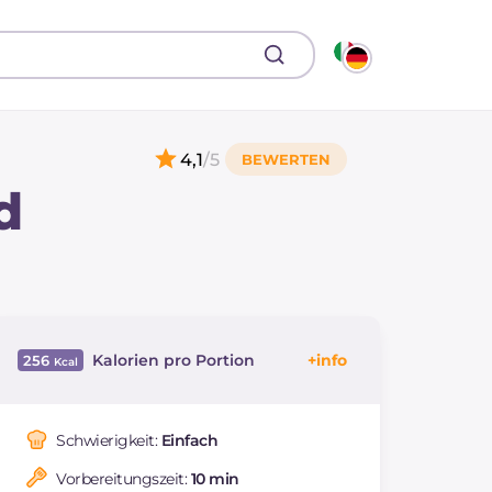
4,1
/5
d
Kalorien pro Portion
256
Energie
Kcal
256
Kohlenhydrate
g
50.6
Schwierigkeit:
Einfach
davon Zucker
g
27.6
Vorbereitungszeit:
10 min
REZEPT
LESEN
g
6.5