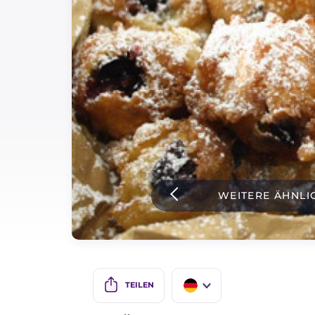
Soßen
Neueste rezepte
IT Website
Facebook
Instagram
WEITERE ÄHNLI
TikTok
YouTube
TEILEN
IT