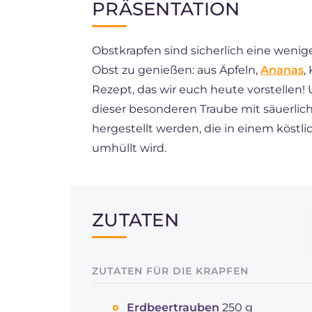
PRÄSENTATION
EN
Obstkrapfen sind sicherlich eine wenig
FR
Obst zu genießen: aus Äpfeln,
Ananas
,
ES
Rezept, das wir euch heute vorstellen! 
BR
dieser besonderen Traube mit säuerl
hergestellt werden, die in einem köstl
NL
umhüllt wird.
ZUTATEN
ZUTATEN FÜR DIE KRAPFEN
Erdbeertrauben
250 g