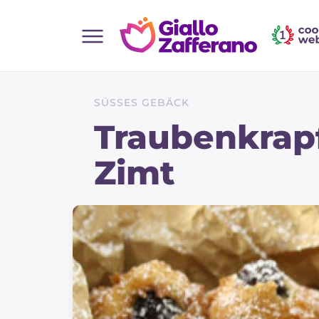
Home
Alle Rezepte
SÜSSES GEBÄCK
Vorspeisen
Traubenkrap
Salate
Zimt
Hauptgerichte
Brot
Desserts
Beilagen
Pizza und focaccia
Kuchen und Backwaren