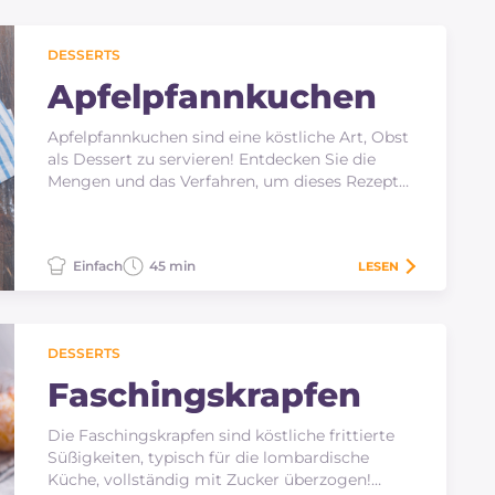
DESSERTS
Apfelpfannkuchen
Apfelpfannkuchen sind eine köstliche Art, Obst
als Dessert zu servieren! Entdecken Sie die
Mengen und das Verfahren, um dieses Rezept
zu Hause…
Einfach
45 min
LESEN
DESSERTS
Faschingskrapfen
Die Faschingskrapfen sind köstliche frittierte
Süßigkeiten, typisch für die lombardische
Küche, vollständig mit Zucker überzogen!