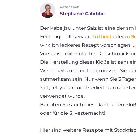
Rezept von
ES
Stephanie Cabibbo
BR
Der Kabeljau unter Salz ist eine der 
FR
Feiertage, oft serviert
frittiert
oder
in S
NL
wirklich leckeres Rezept vorschlagen: u
Vorspeise mit einfachen Geschmacksrich
Die Herstellung dieser Klöße ist sehr e
Weichheit zu erreichen, müssen Sie be
aufmerksam sein. Nur wenn Sie 3 Tage 
zart, rehydriert und verliert den größte
verwendet wurde.
Bereiten Sie auch diese köstlichen Klöß
oder für die Silvesternacht!
Hier sind weitere Rezepte mit Stockfis