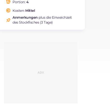
Fettsäuren
Portion:
4
Ballaststoffe
g
193.3
Kosten:
Mittel
Cholesterin
mg
2.4
Anmerkungen
plus die Einweichzeit
Natrium
mg
2262.6
des Stockfisches (3 Tage)