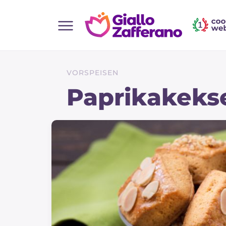
Home
Alle Rezepte
VORSPEISEN
Vorspeisen
Paprikakeks
Salate
Hauptgerichte
Brot
Desserts
Beilagen
Pizza und focaccia
Kuchen und Backwaren