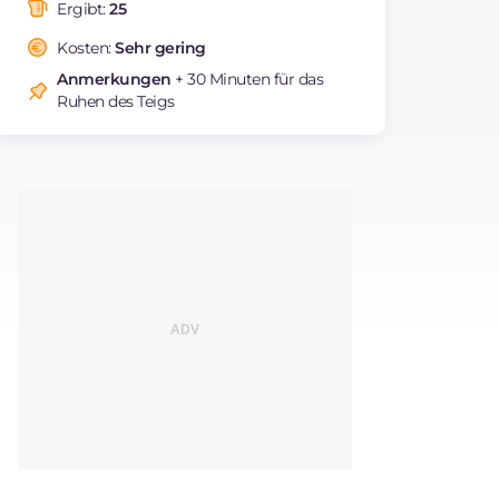
Fettsäuren
Ergibt:
25
Ballaststoffe
g
0.5
Kosten:
Sehr gering
Cholesterin
mg
43
Anmerkungen
+ 30 Minuten für das
Natrium
mg
80
Ruhen des Teigs