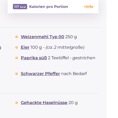
Kalorien pro Portion
117
Energie
Kcal
117
Kohlenhydrate
g
8.1
davon Zucker
g
0.4
Weizenmehl Typ 00
250 g
REZEPT
LESEN
g
3.6
Fette
g
7.8
g
Eier
100 g -
(ca. 2 mittelgroße)
davon gesättigte
g
3.99
Fettsäuren
Paprika süß
2 Teelöffel -
gestrichen
Ballaststoffe
g
0.5
Cholesterin
mg
43
Schwarzer Pfeffer
nach Bedarf
Natrium
mg
80
Gehackte Haselnüsse
20 g