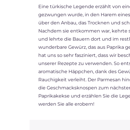
Eine türkische Legende erzählt von ein
BR
gezwungen wurde, in den Harem eines P
FR
über den Anbau, das Trocknen und schli
ES
Nachdem sie entkommen war, kehrte si
und lehrte die Bauern dort und im rest
NL
wunderbare Gewürz, das aus Paprika g
hat uns so sehr fasziniert, dass wir bes
unserer Rezepte zu verwenden. So ent
aromatische Häppchen, dank des Gewür
Rauchigkeit verleiht. Der Parmesan hi
die Geschmacksknospen zum nächsten B
Paprikakekse und erzählen Sie die Lege
werden Sie alle erobern!