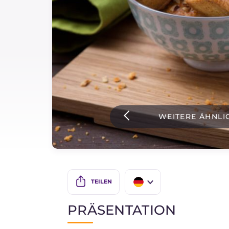
Soßen
Neueste rezepte
IT Website
WEITERE ÄHNLI
Facebook
Instagram
TikTok
YouTube
TEILEN
IT
PRÄSENTATION
EN