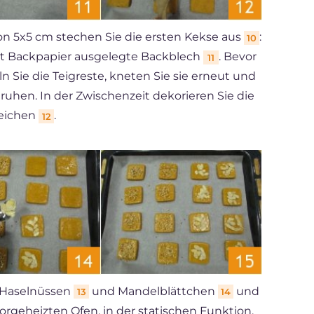
n 5x5 cm stechen Sie die ersten Kekse aus
:
10
it Backpapier ausgelegte Backblech
. Bevor
11
 Sie die Teigreste, kneten Sie sie erneut und
 ruhen. In der Zwischenzeit dekorieren Sie die
reichen
.
12
 Haselnüssen
und Mandelblättchen
und
13
14
orgeheizten Ofen, in der statischen Funktion,