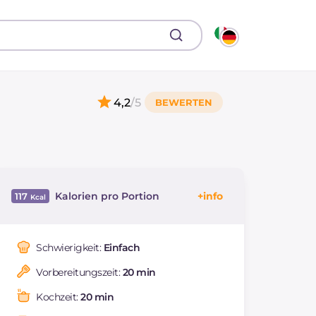
4,2
/5
Kalorien pro Portion
117
Energie
Kcal
117
Kohlenhydrate
g
8.1
Schwierigkeit:
Einfach
davon Zucker
g
0.4
Vorbereitungszeit:
20 min
REZEPT
LESEN
g
3.6
Fette
g
7.8
Kochzeit:
20 min
davon gesättigte
g
3.99