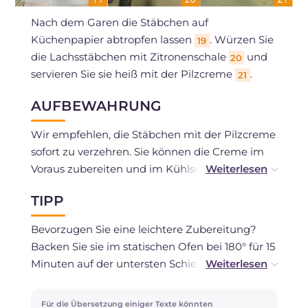
Nach dem Garen die Stäbchen auf
Küchenpapier abtropfen lassen
. Würzen Sie
19
die Lachsstäbchen mit Zitronenschale
und
20
servieren Sie sie heiß mit der Pilzcreme
.
21
AUFBEWAHRUNG
Wir empfehlen, die Stäbchen mit der Pilzcreme
sofort zu verzehren. Sie können die Creme im
Voraus zubereiten und im Kühlschrank
aufbewahren. Eine Tiefkühlung wird nicht
TIPP
empfohlen.
Bevorzugen Sie eine leichtere Zubereitung?
Backen Sie sie im statischen Ofen bei 180° für 15
Minuten auf der untersten Schiene. Panko kann
durch Semmelbrösel ersetzt werden und für
eine knusprigere Panade können Sie Cornflakes
Für die Übersetzung einiger Texte könnten