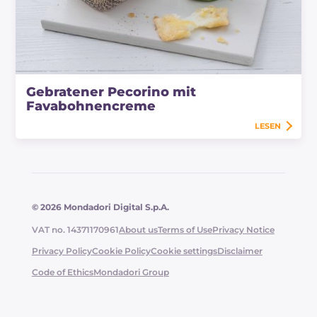
Gebratener Pecorino mit
Favabohnencreme
LESEN
© 2026 Mondadori Digital S.p.A.
VAT no. 14371170961
About us
Terms of Use
Privacy Notice
Privacy Policy
Cookie Policy
Cookie settings
Disclaimer
Code of Ethics
Mondadori Group