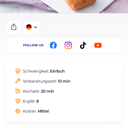
IT
FOLLOW US
EN
FR
Schwierigkeit:
Einfach
ES
Vorbereitungszeit:
10 min
BR
Kochzeit:
20 min
NL
Ergibt:
8
Kosten:
Mittel