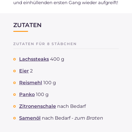
und einhüllenden ersten Gang wieder aufgreift!
ZUTATEN
ZUTATEN FÜR 8 STÄBCHEN
Lachssteaks
400 g
Eier
2
Reismehl
100 g
Panko
100 g
Zitronenschale
nach Bedarf
Samenöl
nach Bedarf -
zum Braten